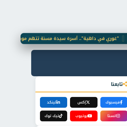
ي في داهية".. أسرة سيدة مسنة تتهم موظفة بخدمة عملاء ف
تابعنا
فيسبوك
إكس
لينكد
انستا
يوتيوب
تيك توك