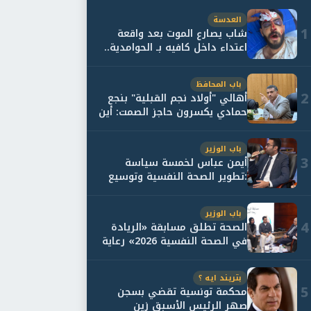
العدسة
1
شاب يصارع الموت بعد واقعة
اعتداء داخل كافيه بـ الحوامدية..
وأسرته...
باب المحافظ
2
أهالي "أولاد نجم القبلية" بنجع
حمادي يكسرون حاجز الصمت: أين
حقيقة...
باب الوزير
3
أيمن عباس لخمسة سياسة
:تطوير الصحة النفسية وتوسيع
خدمات العلاج و...
باب الوزير
4
الصحة تطلق مسابقة «الريادة
في الصحة النفسية 2026» رعاية
نفسية اف...
بتريند ايه ؟
5
محكمة تونسية تقضي بسجن
صهر الرئيس الأسبق زين