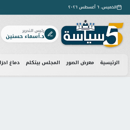
الخميس، ٦ أغسطس ٢٠٢٦
رئيس التحرير
د.أسماء حسنين
الرئيسية
معرض الصور
المجلس بيتكلم
دماغ احزا