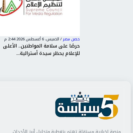
ر
/
الخميس، 6 أغسطس 2026 2:44 م
حصن مصر
/
الأربعاء، 5 أغسطس 2026 7:28 م
لى سلامة المواطنين.. الأعلى
وزير العدل.. يجري زيار
 يحظر سيدة أسترالية...
شمال القاهرة الابتدائية
منصة إخبارية مستقلة تهتم بتغطية وتحليل أبرز الأحداث