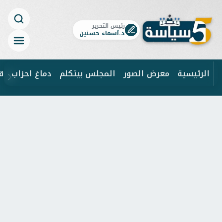
رئيس التحرير
د.أسماء حسنين
الرئيسية
معرض الصور
المجلس بيتكلم
دماغ احزاب
ق
ابحث