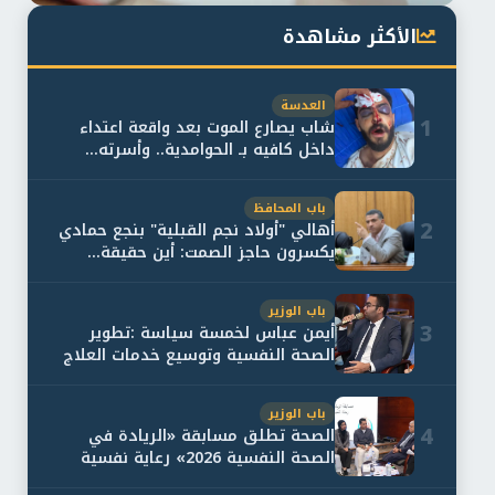
الأكثر مشاهدة
العدسة
1
شاب يصارع الموت بعد واقعة اعتداء
داخل كافيه بـ الحوامدية.. وأسرته...
باب المحافظ
2
أهالي "أولاد نجم القبلية" بنجع حمادي
يكسرون حاجز الصمت: أين حقيقة...
باب الوزير
3
أيمن عباس لخمسة سياسة :تطوير
الصحة النفسية وتوسيع خدمات العلاج
و...
باب الوزير
4
الصحة تطلق مسابقة «الريادة في
الصحة النفسية 2026» رعاية نفسية
اف...