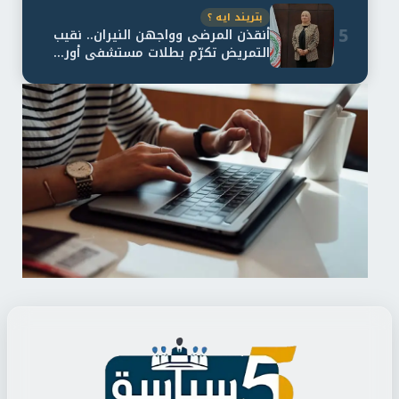
بتريند ايه ؟
5
أنقذن المرضى وواجهن النيران.. نقيب
التمريض تكرّم بطلات مستشفى أور...