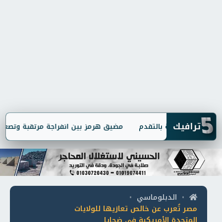
5
ترافيك
ضات مرهونة بالتقدم
مضيق هرمز بين انفراجة مرتقبة وتصعيد مفاج
الدبلوماسي
•
•
مصر تُعرب عن خالص تعازيها للولايات
المتحدة الأمريكية في ضحايا