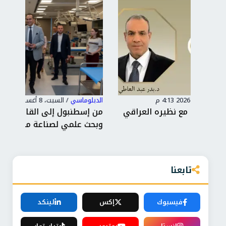
الدبلوماسي
/
السبت، 8 أغسطس 2026 1:45 م
الدب
راقي
من إسطنبول إلى القاهرة.. .توأمة وتدريب
الر
وبحث علمي لصناعة مستقب...
تجم
تابعنا
فيسبوك
إكس
لينكد