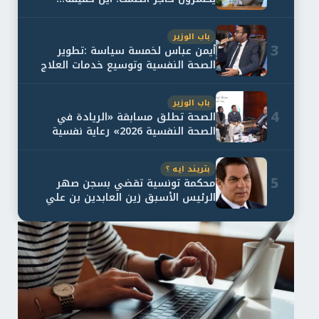
باب الوزير
3
أيمن عباس لخمسة سياسة :تطوير
الصحة النفسية وتوسيع خدمات العلاج
و...
باب الوزير
4
الصحة تطلق مسابقة «الريادة في
الصحة النفسية 2026» رعاية نفسية
اف...
بتريند ايه ؟
5
محكمة تونسية تقضي بسجن صهر
الرئيس الأسبق زين العابدين بن علي
لمدة...