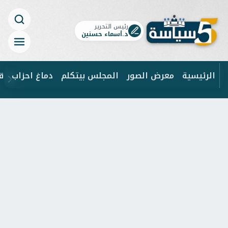
رئيس التحرير
د.أسماء حسنين
الرئيسية
معرض الصور
المجلس بيتكلم
دماغ احزاب
ق
ابحث