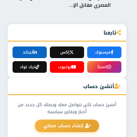
المصري مقابل الإ...
تمثل س
تابعنا
فيسبوك
إكس
لينكد
انستا
يوتيوب
تيك توك
أنشئ حساب
أنشئ حساب لكي نتواصل معك ويصلك كل جديد من
أخبار وتقارير سياسية
إنشاء حساب مجاني