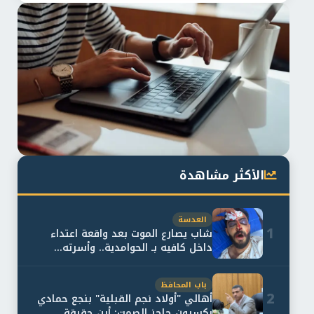
الأكثر مشاهدة
العدسة
1
شاب يصارع الموت بعد واقعة اعتداء
داخل كافيه بـ الحوامدية.. وأسرته...
باب المحافظ
2
أهالي "أولاد نجم القبلية" بنجع حمادي
يكسرون حاجز الصمت: أين حقيقة...