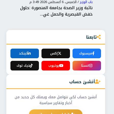
باب الوزير
/
الخميس، 6 أغسطس 2026 3:49 م
باب 
دمات
نائبة وزير الصحة بجامعة المنصورة :حلول
خفض القيصرية والحمل غي...
خلا
تابعنا
فيسبوك
إكس
لينكد
انستا
يوتيوب
تيك توك
أنشئ حساب
أنشئ حساب لكي نتواصل معك ويصلك كل جديد من
أخبار وتقارير سياسية