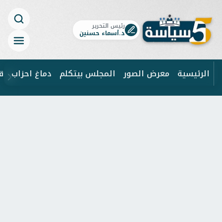
رئيس التحرير
د.أسماء حسنين
الرئيسية
معرض الصور
المجلس بيتكلم
دماغ احزاب
ق
ابحث