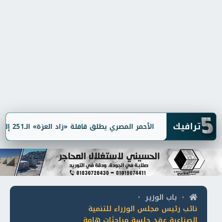
5
ترافيك
الأحمر المصري يطلق قافلة «زاد العزة» الـ251 إلى غزة بـ3,100 طن مساعدات
باب الوزير
•
•
نائب رئيس مجلس الوزراء للتنمية
الصناعية عقد جلسة مباحثات هامة