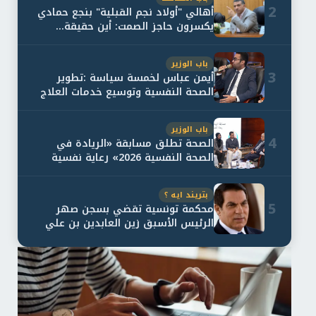
2
أهالي "أولاد نجم القبلية" بنجع حمادي
يكسرون حاجز الصمت: أين حقيقة...
باب الوزير
3
أيمن عباس لخمسة سياسة :تطوير
الصحة النفسية وتوسيع خدمات العلاج
و...
باب الوزير
4
الصحة تطلق مسابقة «الريادة في
الصحة النفسية 2026» رعاية نفسية
اف...
بتريند ايه ؟
5
محكمة تونسية تقضي بسجن صهر
الرئيس الأسبق زين العابدين بن علي
لمدة...