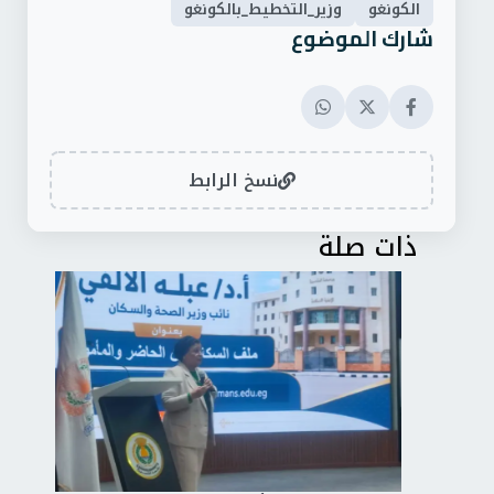
الكونغو
وزير_التخطيط_بالكونغو
شارك الموضوع
نسخ الرابط
ذات صلة