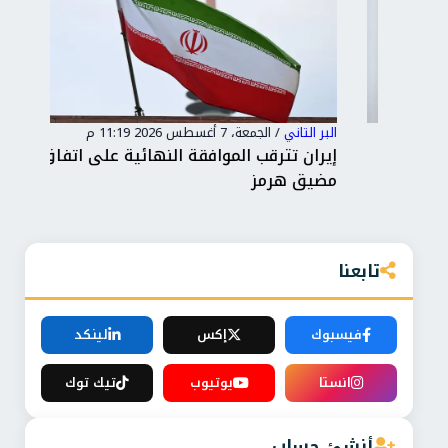
البر التاني
/
الجمعة، 7 أغسطس 2026 11:19 م
البر 
إيران تترقب الموافقة النهائية على اتفاق فتح
توغ
مضيق هرمز
ونص
تابعنا
فيسبوك
إكس
لينكد
انستا
يوتيوب
تيك توك
أنشئ حساب