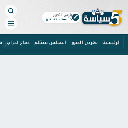
رئيس التحرير
د.أسماء حسنين
الرئيسية
معرض الصور
المجلس بيتكلم
دماغ احزاب
ق
ابحث