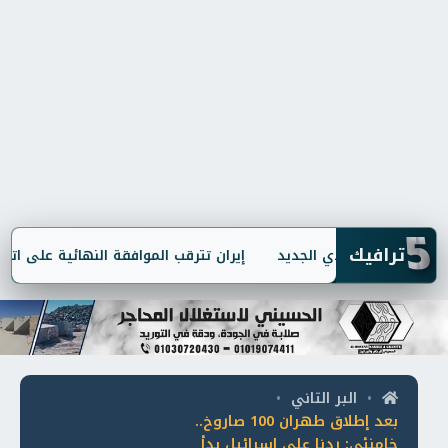
5
ترافيك
إيران تترقب الموافقة النهائية على اتفاق 
البر التاني
•
•
بعد إطلاق طهران 100 صاروخ..
خامنئي: ردنا على إسرائيل بدأ