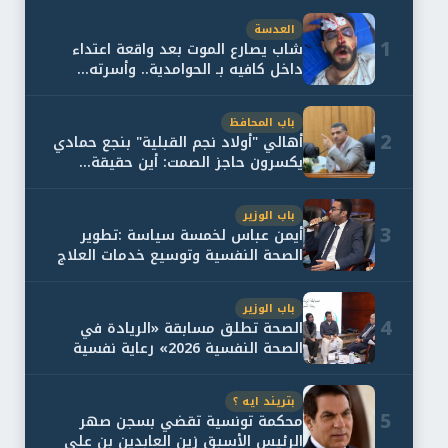
العدسة
1
شاب يصارع الموت بعد واقعة اعتداء
داخل كافيه بـ الحوامدية.. وأسرته...
باب المحافظ
2
أهالي "أولاد نجم القبلية" بنجع حمادي
يكسرون حاجز الصمت: أين حقيقة...
باب الوزير
3
أيمن عباس لخمسة سياسة :تطوير
الصحة النفسية وتوسيع خدمات العلاج
و...
باب الوزير
4
الصحة تطلق مسابقة «الريادة في
الصحة النفسية 2026» رعاية نفسية
اف...
بتريند ايه ؟
5
محكمة تونسية تقضي بسجن صهر
الرئيس الأسبق زين العابدين بن علي