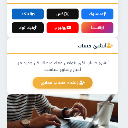
فيسبوك
إكس
لينكد
انستا
يوتيوب
تيك توك
أنشئ حساب
أنشئ حساب لكي نتواصل معك ويصلك كل جديد من
أخبار وتقارير سياسية
إنشاء حساب مجاني