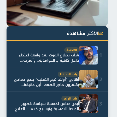
الأكثر مشاهدة
العدسة
1
شاب يصارع الموت بعد واقعة اعتداء
داخل كافيه بـ الحوامدية.. وأسرته...
باب المحافظ
2
أهالي "أولاد نجم القبلية" بنجع حمادي
يكسرون حاجز الصمت: أين حقيقة...
باب الوزير
3
أيمن عباس لخمسة سياسة :تطوير
الصحة النفسية وتوسيع خدمات العلاج
و...