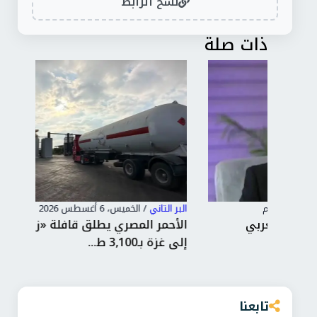
نسخ الرابط
ذات صلة
البر التاني
/
الخميس، 6 أغسطس 2026 2:25 م
البر 
الأحمر المصري يطلق قافلة «زاد العزة» الـ251
جرح
إلى غزة بـ3,100 ط...
روس
تابعنا