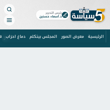
رئيس التحرير
د.أسماء حسنين
الرئيسية
معرض الصور
المجلس بيتكلم
دماغ احزاب
ق
ابحث