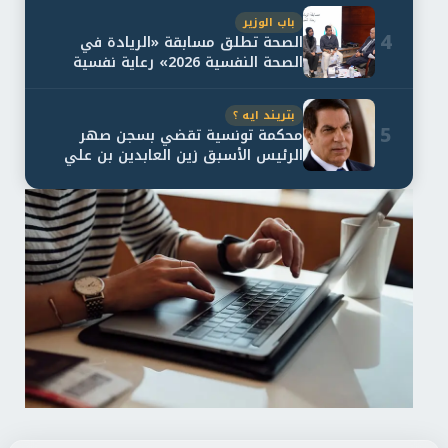
باب الوزير
4
الصحة تطلق مسابقة «الريادة في
الصحة النفسية 2026» رعاية نفسية
اف...
بتريند ايه ؟
5
محكمة تونسية تقضي بسجن صهر
الرئيس الأسبق زين العابدين بن علي
لمدة...