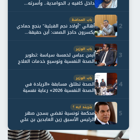
داخل كافيه بـ الحوامدية.. وأسرته...
باب المحافظ
2
أهالي "أولاد نجم القبلية" بنجع حمادي
يكسرون حاجز الصمت: أين حقيقة...
باب الوزير
3
أيمن عباس لخمسة سياسة :تطوير
الصحة النفسية وتوسيع خدمات العلاج
و...
باب الوزير
4
الصحة تطلق مسابقة «الريادة في
الصحة النفسية 2026» رعاية نفسية
اف...
بتريند ايه ؟
5
محكمة تونسية تقضي بسجن صهر
الرئيس الأسبق زين العابدين بن علي
لمدة...