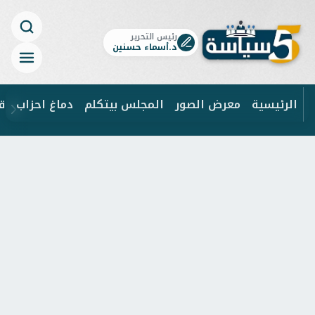
رئيس التحرير
د.أسماء حسنين
الرئيسية
معرض الصور
المجلس بيتكلم
دماغ احزاب
ق
ابحث