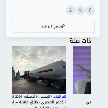
نسخ الرابط
ذات صلة
البر التاني
/
الخميس، 6 أغسطس 2026 2:25 م
البر 
الأحمر المصري يطلق قافلة «زاد العزة» الـ251
جرح