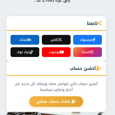
إلى غزة بـ3,100 ط...
روس
تابعنا
فيسبوك
إكس
لينكد
انستا
يوتيوب
تيك توك
أنشئ حساب
أنشئ حساب لكي نتواصل معك ويصلك كل جديد من
أخبار وتقارير سياسية
إنشاء حساب مجاني