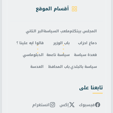
أقسام الموقع
المجلس بيتكلم
ملعب السياسة
البر التاني
دماغ احزاب
باب الوزير
قالوا ايه علينا ؟
قعدة سياسة
سياسة ناعمة
الدبلوماسي
سياسة بالبلدي
باب المحافظ
العدسة
تابعنا على
فيسبوك
إكس
انستغرام