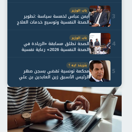
باب الوزير
3
أيمن عباس لخمسة سياسة :تطوير
الصحة النفسية وتوسيع خدمات العلاج
و...
باب الوزير
4
الصحة تطلق مسابقة «الريادة في
الصحة النفسية 2026» رعاية نفسية
اف...
بتريند ايه ؟
5
محكمة تونسية تقضي بسجن صهر
الرئيس الأسبق زين العابدين بن علي
لمدة...