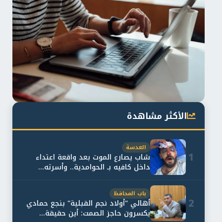
الأكثر مشاهدة
العدسة
1
شاب يصارع الموت بعد واقعة اعتداء
داخل كافيه بـ الحوامدية.. وأسرته...
باب المحافظ
2
أهالي "أولاد نجم القبلية" بنجع حمادي
يكسرون حاجز الصمت: أين حقيقة...