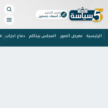
رئيس التحرير
د.أسماء حسنين
الرئيسية
معرض الصور
المجلس بيتكلم
دماغ احزاب
ق
ابحث