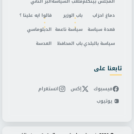
المجلس بيتكلم
ملعب السياسة
البر التاني
دماغ احزاب
باب الوزير
قالوا ايه علينا ؟
قعدة سياسة
سياسة ناعمة
الدبلوماسي
سياسة بالبلدي
باب المحافظ
العدسة
تابعنا على
فيسبوك
إكس
انستغرام
يوتيوب