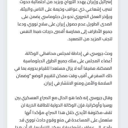
إسرائيل وإيران يهدد الأرواح، ويزيد من احتمالية حدوث
تسرب إشعاعي ذي عواقب وخيمة على الناس والبيئة،
ويؤخر العمل الضروري نحو حل دبلوماسي يضمن على
المدى الطويل عدم حصول إيران على سلاح نووي، ودعا
جميع الأطراف إلى ممارسة أقصى درجات ضبط النفس
لتجنب المزيد من التصعيد.
وحث جروسي، في إحاطة لمجلس محافظي الوكالة،
أعضاء المجلس على سلك جميع الطرق الدبلوماسية
الممكنة، مضيفا أنه لا يزال مستعدا للقيام بدوره، بما في
ذلك السفر في أقرب وقت ممكن لتقييم الوضع “وضمان
السلامة والأمن ومنع الانتشار في إيران.
وقال جروسي إنه كما هو الحال مع الصراع العسكري بين
روسيا وأوكرانيا، فإن الوكالة الدولية للطاقة الذرية لن
تقف مكتوفة الأيدي خلال هذا الصراع، مؤكدا أنها
ستعمل على المساعدة في منع وقوع حادث نووي قد
يؤدي إلى عواقب إشعاعية لا يمكن التنبؤ بها، إلا أن هذا