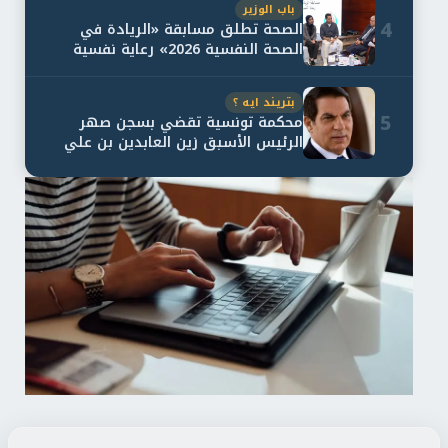
باب الوزير
4
الصحة تطلق مسابقة «الريادة في
الصحة النفسية 2026» رعاية نفسية
اف...
بتريند ايه ؟
5
محكمة تونسية تقضي بسجن صهر
الرئيس الأسبق زين العابدين بن علي
لمدة...