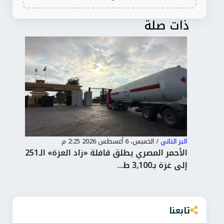
ذات صلة
البر التاني
/
الخميس، 6 أغسطس 2026 2:25 م
البر 
الأحمر المصري يطلق قافلة «زاد العزة» الـ251
جرح
إلى غزة بـ3,100 ط...
روس
تابعنا