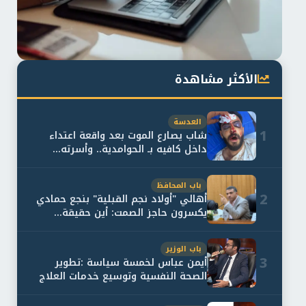
الأكثر مشاهدة
العدسة
1
شاب يصارع الموت بعد واقعة اعتداء
داخل كافيه بـ الحوامدية.. وأسرته...
باب المحافظ
2
أهالي "أولاد نجم القبلية" بنجع حمادي
يكسرون حاجز الصمت: أين حقيقة...
باب الوزير
3
أيمن عباس لخمسة سياسة :تطوير
الصحة النفسية وتوسيع خدمات العلاج
و...