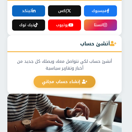
فيسبوك
إكس
لينكد
انستا
يوتيوب
تيك توك
أنشئ حساب
أنشئ حساب لكي نتواصل معك ويصلك كل جديد من
أخبار وتقارير سياسية
إنشاء حساب مجاني