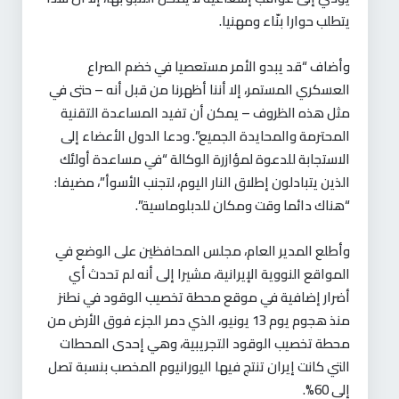
يتطلب حوارا بنّاء ومهنيا.
وأضاف “قد يبدو الأمر مستعصيا في خضم الصراع
العسكري المستمر، إلا أننا أظهرنا من قبل أنه – حتى في
مثل هذه الظروف – يمكن أن تفيد المساعدة التقنية
المحترمة والمحايدة الجميع”. ودعا الدول الأعضاء إلى
الاستجابة للدعوة لمؤازرة الوكالة “في مساعدة أولئك
الذين يتبادلون إطلاق النار اليوم، لتجنب الأسوأ”، مضيفا:
“هناك دائما وقت ومكان للدبلوماسية”.
وأطلع المدير العام، مجلس المحافظين على الوضع في
المواقع النووية الإيرانية، مشيرا إلى أنه لم تحدث أي
أضرار إضافية في موقع محطة تخصيب الوقود في نطنز
منذ هجوم يوم 13 يونيو، الذي دمر الجزء فوق الأرض من
محطة تخصيب الوقود التجريبية، وهي إحدى المحطات
التي كانت إيران تنتج فيها اليورانيوم المخصب بنسبة تصل
إلى 60%.