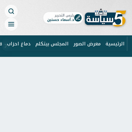
رئيس التحرير
د.أسماء حسنين
الرئيسية
معرض الصور
المجلس بيتكلم
دماغ احزاب
ق
ابحث