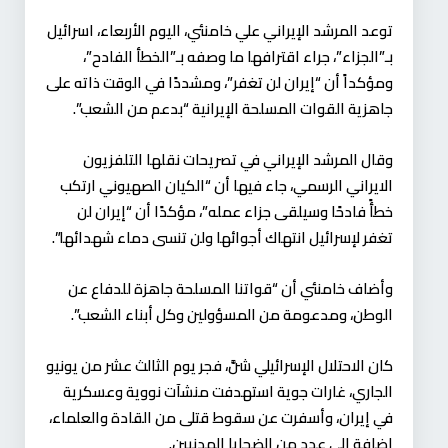
توعد المرشد الإيراني علي خامنئي، اليوم الأربعاء، اسرائيل
بـ”الجزاء”، جراء اقترافها ما وصفه بـ”الخطأ الفادح”،
ومؤكداً أن “إيران لن تغفر”، ومشددًا في الوقت ذاته على
جاهزية القوات المسلحة الإيرانية “بدعم من الشعب”.
وقال المرشد الإيراني في تصريحات نقلها التلفزيون
الايراني الرسمي، جاء فيها أن “الكيان الصهيوني ارتكب
خطأً فادحًا وسيلقى جزاء عمله”، مؤكدًا أن “إيران لن
تغفر لإسرائيل انتهاك أجوائها ولن تنسى دماء شهدائها”.
وأضاف خامنئي أن “قواتنا المسلحة جاهزة للدفاع عن
الوطن، ومدعومة من المسؤولين وكل أبناء الشعب”.
كان الاحتلال الإسرائيلي شنَّ، فجر يوم الثالث عشر من يونيو
الجاري، غارات جوية استهدفت منشآت نووية وعسكرية
في إيران، وأسفرت عن سقوط قتلى من القادة والعلماء،
إضافة إلى عدد من الضحايا المدنيين.