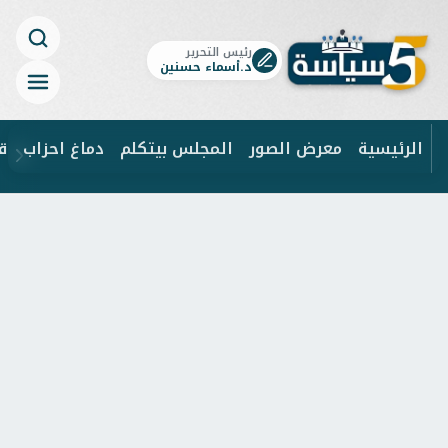
رئيس التحرير
د.أسماء حسنين
الرئيسية
معرض الصور
المجلس بيتكلم
دماغ احزاب
ق
ابحث