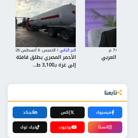
البر التاني
/
الخميس، 6 أغسطس 2026 2:25 م
البر 
الأحمر المصري يطلق قافلة «زاد العزة» الـ251
جرح
إلى غزة بـ3,100 ط...
روس
تابعنا
فيسبوك
إكس
لينكد
انستا
يوتيوب
تيك توك