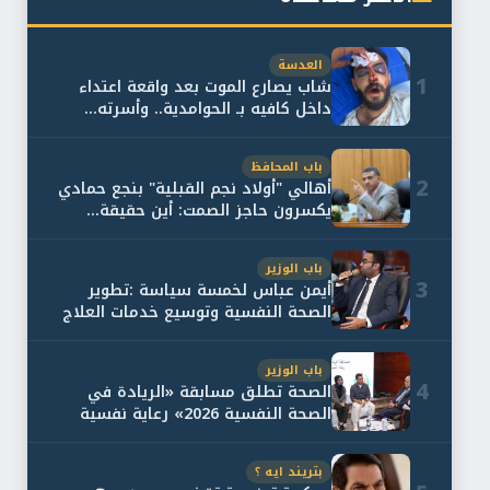
العدسة
1
شاب يصارع الموت بعد واقعة اعتداء
داخل كافيه بـ الحوامدية.. وأسرته...
باب المحافظ
2
أهالي "أولاد نجم القبلية" بنجع حمادي
يكسرون حاجز الصمت: أين حقيقة...
باب الوزير
3
أيمن عباس لخمسة سياسة :تطوير
الصحة النفسية وتوسيع خدمات العلاج
و...
باب الوزير
4
الصحة تطلق مسابقة «الريادة في
الصحة النفسية 2026» رعاية نفسية
اف...
بتريند ايه ؟