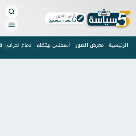
رئيس التحرير
د.أسماء حسنين
الرئيسية
معرض الصور
المجلس بيتكلم
دماغ احزاب
ق
ابحث