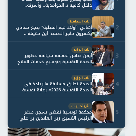
داخل كافيه بـ الحوامدية.. وأسرته...
باب المحافظ
2
أهالي "أولاد نجم القبلية" بنجع حمادي
يكسرون حاجز الصمت: أين حقيقة...
باب الوزير
3
أيمن عباس لخمسة سياسة :تطوير
الصحة النفسية وتوسيع خدمات العلاج
و...
باب الوزير
4
الصحة تطلق مسابقة «الريادة في
الصحة النفسية 2026» رعاية نفسية
اف...
بتريند ايه ؟
5
محكمة تونسية تقضي بسجن صهر
الرئيس الأسبق زين العابدين بن علي
لمدة...