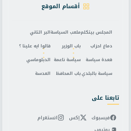
أقسام الموقع
المجلس بيتكلم
ملعب السياسة
البر التاني
دماغ احزاب
باب الوزير
قالوا ايه علينا ؟
قعدة سياسة
سياسة ناعمة
الدبلوماسي
سياسة بالبلدي
باب المحافظ
العدسة
تابعنا على
فيسبوك
إكس
انستغرام
يوتيوب