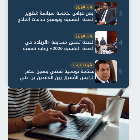
باب الوزير
3
أيمن عباس لخمسة سياسة :تطوير
الصحة النفسية وتوسيع خدمات العلاج
و...
باب الوزير
4
الصحة تطلق مسابقة «الريادة في
الصحة النفسية 2026» رعاية نفسية
اف...
بتريند ايه ؟
5
محكمة تونسية تقضي بسجن صهر
الرئيس الأسبق زين العابدين بن علي
لمدة...