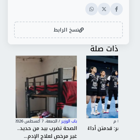
نسخ الرابط
ذات صلة
باب الوزير
/
الجمعة، 7 أغسطس 2026 7:48 م
باب 
داءً
الصحة تضرب بيد من حديد.. إغلاق 19 مركزًا
وزا
غير مرخص لعلاج الإدم...
بال