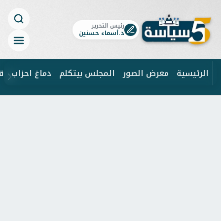
رئيس التحرير
د.أسماء حسنين
الرئيسية
معرض الصور
المجلس بيتكلم
دماغ احزاب
ق
ابحث