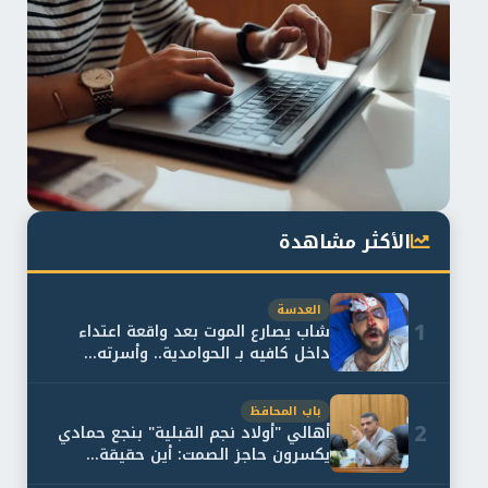
الأكثر مشاهدة
العدسة
1
شاب يصارع الموت بعد واقعة اعتداء
داخل كافيه بـ الحوامدية.. وأسرته...
باب المحافظ
2
أهالي "أولاد نجم القبلية" بنجع حمادي
يكسرون حاجز الصمت: أين حقيقة...