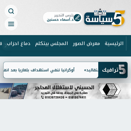
رئيس التحرير
د.أسماء حسنين
الرئيسية
معرض الصور
المجلس بيتكلم
دماغ احزاب
ق
5
ابحث
ترافيك
 العادات والتقاليد»
أوكرانيا تنفي استهداف بلغاريا بعد انفجار مس