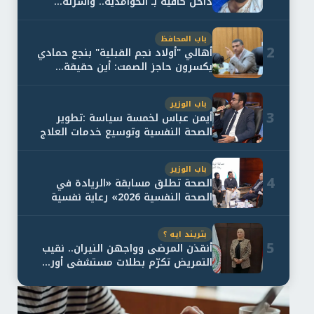
داخل كافيه بـ الحوامدية.. وأسرته...
باب المحافظ
2
أهالي "أولاد نجم القبلية" بنجع حمادي
يكسرون حاجز الصمت: أين حقيقة...
باب الوزير
3
أيمن عباس لخمسة سياسة :تطوير
الصحة النفسية وتوسيع خدمات العلاج
و...
باب الوزير
4
الصحة تطلق مسابقة «الريادة في
الصحة النفسية 2026» رعاية نفسية
اف...
بتريند ايه ؟
5
أنقذن المرضى وواجهن النيران.. نقيب
التمريض تكرّم بطلات مستشفى أور...