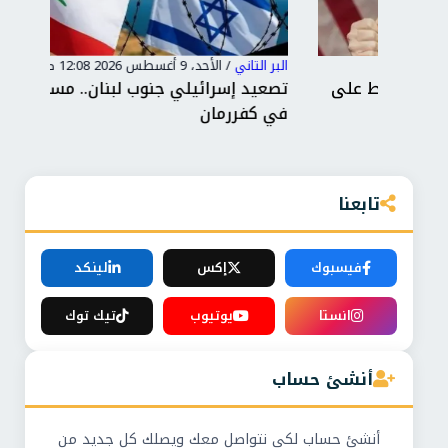
البر التاني
/
الأحد، 9 أغسطس 2026 12:08 ص
البر 
على
تصعيد إسرائيلي جنوب لبنان.. مسيّرة تسقط
حما
في كفررمان
وإد
تابعنا
فيسبوك
إكس
لينكد
انستا
يوتيوب
تيك توك
أنشئ حساب
أنشئ حساب لكي نتواصل معك ويصلك كل جديد من