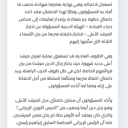
تسعيان لاغتياله، وهي نهاية يعتبرها شهادة، بحسب ما
أفاد به المسؤولون. ونظرًا لهذا الاحتمال، فقد اتخذ
خامنئي خطوة غير معتادة، بإصدار تعليمات إلى مجلس
خبراء القيادة – الهيئة الدينية المسؤولة عن اختيار
المرشد الأعلى – لاختيار خليفته سريعا من بين الأسماء
الثلاثة التي سلّمها إليهم.
وفي الظروف العادية، قد تستغرق عملية تعيين مرشد
أعلى جديد شهورا، حيث يختار رجال الدين مرشحا من بين
قوائمهم الخاصة. لكن في ظل ظروف الحرب الراهنة، يريد
خامنئي انتقالا سريعا ومنظّما للسلطة من أجل الحفاظ
على إرثه، وفقا لما أكده المسؤولون.
وأكد المسؤولون أن مجتبى خامنئي، نجل المرشد الأعلى،
وهو رجل دين أيضا ومقرب من “الحرس الثوري الإيراني”،
والذي كان يعتقد أنه الأوفر حظا، لم يكن ضمن المرشحين.
كما أن الرئيس الإيراني المحافظ السابق إبراهيم رئيسي،