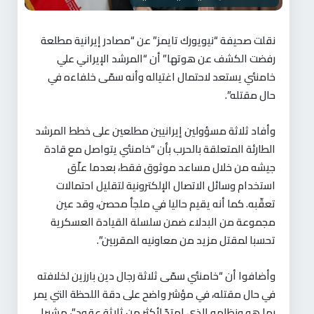
نقلت صحيفة “نيويورك تايمز” عن “مصادر إيرانية مطلعة
رفضت الكشف عن هوتها” أن “المرشد الإيراني علي
خامنئي يستعد لاحتمال اغتياله وأنه سمّى خلفاءه في
حال مقتله”.
وأفاد ثلاثة مسؤولين إيرانيين مطلعين على خطط المرشد
الطارئة المتعلقة بالحرب بأن “خامنئي يتواصل مع قادة
جيشه من خلال مساعد موثوق فقط، بعدما علّق
استخدام وسائل الاتصال الإلكترونية لتقليل احتمالات
تعقّبه. كما أنه يقيم حاليا في ملجأ محصن، وقد عين
مجموعة من البدلاء ضمن سلسلة القيادة العسكرية
تحسبا لمقتل مزيد من معاونيه المقربين”.
وأضافوا أن “خامنئي سمّى ثلاثة رجال دين بارزين لخلافته
في حال مقتله، في مؤشر واضح على دقة اللحظة التي يمر
بها هو ونظامه الذي امتدّ لأكثر من ثلاثة عقود”، مشيرا