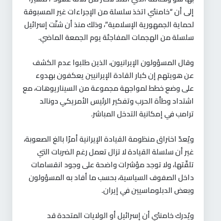
إلى أن “خامنئي اتخذ سلسلة من الإجراءات غير المسبوقة
لحماية الجمهورية الإسلامية”، وذلك منذ أن شنّت إسرائيل
سلسلة من الهجمات المفاجئة يوم الجمعة الماضي.
وقال المسؤولون الإيرانيون، الذين طلبوا عدم الكشف
عن هويتهم إن كبار القادة الإيرانيين يعكفون بهدوء
على وضع خطط لمواجهة مجموعة من السيناريوهات، مع
اشتداد وطأة الحرب وتفكير الرئيس الأمريكي دونالد
ترامب في إمكانية التدخل المباشر.
ويُعدّ اختراق منظومة القيادة الإيرانية أمرًا بالغ الصعوبة،
غير أن سلسلة القيادة لا تزال تعمل رغم الضربات التي
تلقّتها، ولا توجد مؤشرات واضحة على وجود انقسامات
داخل الصفوف السياسية، بحسب ما أفاد به المسؤولون
وبعض الدبلوماسيين في إيران.
ويُدرك خامنئي أن إسرائيل أو الولايات المتحدة قد