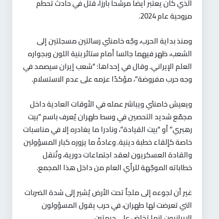
الذي كان يعتبر أيضا مرشحا بارزا، قتل في حادث تحطم
مروحية عام 2024.
ومنذ بداية الحرب، وجّه خامنئي رسالتين مسجلتين إلى
الشعب، ظهر فيهما جالسا أمام ستائر بنية اللون وبجواره
العلم الإيراني. وقال في إحداها: “شعب إيران سيصمد في
وجه حرب مفروضة”، مؤكدًا عزمه على عدم الاستسلام.
ويعيش خامنئي ويباشر عمله في الأوقات العادية داخل
مجمّع شديد التحصين في وسط طهران يُعرف باسم “بيت
رهبري” أو “بيت القيادة”، ونادرا ما يغادره إلا في مناسبات
خاصة كإلقاء خطبة دينية. وعادةً ما يزوره كبار المسؤولين
والقادة العسكريون لعقد اجتماعات دورية، وتُنقل
خطاباته الموجّهة للرأي العام من داخل هذا المجمع.
غير أن لجوءه إلى ملجأ تحت الأرض يُشير إلى شدة الضربات
التي تعرضت لها طهران، في حرب يقول المسؤولون
الإيرانيون إنها تخاض على جبهتين.