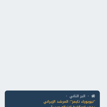
البر التاني
•
•
“نيويورك تايمز”: المرشد الإيراني