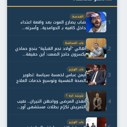
العدسة
1
شاب يصارع الموت بعد واقعة اعتداء
داخل كافيه بـ الحوامدية.. وأسرته...
باب المحافظ
2
أهالي "أولاد نجم القبلية" بنجع حمادي
يكسرون حاجز الصمت: أين حقيقة...
باب الوزير
3
أيمن عباس لخمسة سياسة :تطوير
الصحة النفسية وتوسيع خدمات العلاج
و...
بتريند ايه ؟
4
أنقذن المرضى وواجهن النيران.. نقيب
التمريض تكرّم بطلات مستشفى أور...
باب الوزير