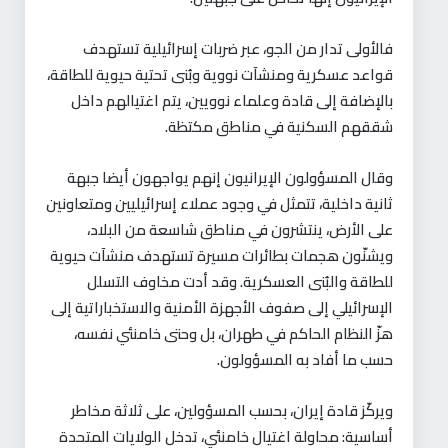
فالأولى تدار من الجو، عبر ضربات إسرائيلية تستهدف
قواعد عسكرية ومنشآت نووية وبُنى تحتية حيوية للطاقة،
بالإضافة إلى قادة وعلماء نوويين، يتم اغتيالهم داخل
شققهم السكنية في مناطق مكتظة.
وقال المسؤولون الإيرانيون إنهم يواجهون أيضا جبهة
ثانية داخلية، تتمثل في وجود عملاء إسرائيليين ومتعاونين
على الأرض، ينتشرون في مناطق شاسعة من البلاد،
ويشنّون هجمات بطائرات مسيرة تستهدف منشآت حيوية
للطاقة والبُنى العسكرية. وقد أدت مخاوف التسلل
الإسرائيلي إلى صفوف الأجهزة الأمنية والاستخباراتية إلى
هزّ النظام الحاكم في طهران، بل وحتى خامنئي نفسه،
حسب ما أفاد به المسؤولون.
ويركّز قادة إيران، بحسب المسؤولين، على ثلاثة مخاطر
أساسية: محاولة اغتيال خامنئي، تدخل الولايات المتحدة