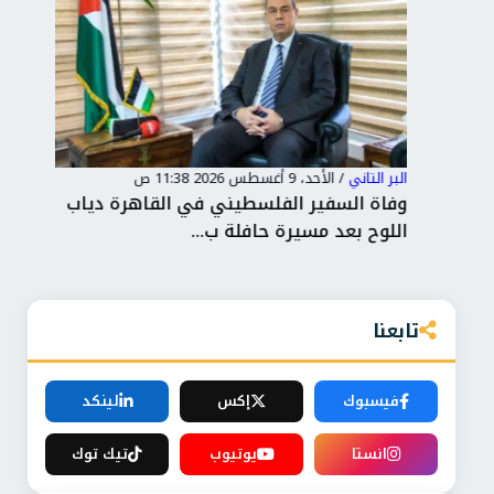
البر التاني
/
الأحد، 9 أغسطس 2026 11:38 ص
البر 
وفاة السفير الفلسطيني في القاهرة دياب
برل
اللوح بعد مسيرة حافلة ب...
عُما
تابعنا
فيسبوك
إكس
لينكد
انستا
يوتيوب
تيك توك