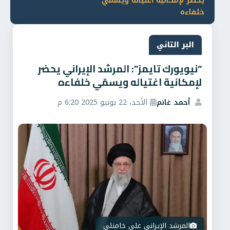
يحضر لإمكانية اغتياله ويسمّي
خلفاءه
البر التاني
“نيويورك تايمز”: المرشد الإيراني يحضر
لإمكانية اغتياله ويسمّي خلفاءه
أحمد غانم
الأحد، 22 يونيو 2025 6:20 م
المرشد الإيراني علي خامنئي