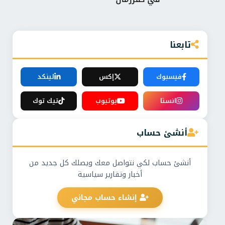
تابعنا
فيسبوك
إكس
لينكد
انستا
يوتيوب
تيك توك
أنشئ حساب
أنشئ حساب لكي نتواصل معك ويصلك كل جديد من
أخبار وتقارير سياسية
إنشاء حساب مجاني