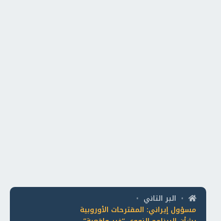
البر التاني
•
•
مسؤول إيراني: المقترحات الأوروبية