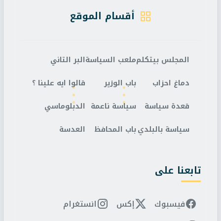
أقسام الموقع
المجلس بيتكلم
ملعب السياسة
البر التاني
دماغ احزاب
باب الوزير
قالوا ايه علينا ؟
قعدة سياسة
سياسة ناعمة
الدبلوماسي
سياسة بالبلدي
باب المحافظ
العدسة
تابعنا على
فيسبوك
إكس
انستغرام