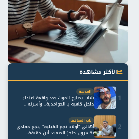
الأكثر مشاهدة
العدسة
1
شاب يصارع الموت بعد واقعة اعتداء
داخل كافيه بـ الحوامدية.. وأسرته...
باب المحافظ
2
أهالي "أولاد نجم القبلية" بنجع حمادي
يكسرون حاجز الصمت: أين حقيقة...