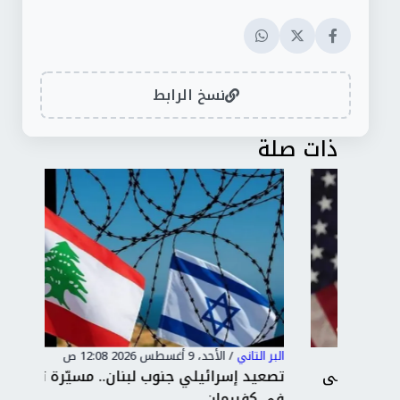
نسخ الرابط
ذات صلة
البر التاني
/
الأحد، 9 أغسطس 2026 12:08 ص
البر 
على
تصعيد إسرائيلي جنوب لبنان.. مسيّرة تسقط
حما
في كفررمان
وإد