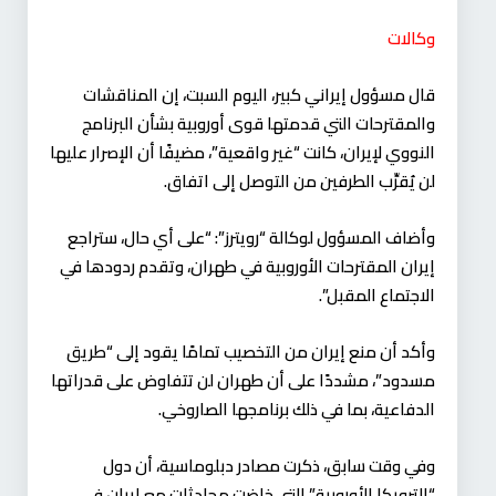
وكالات
قال مسؤول إيراني كبير، اليوم السبت، إن المناقشات
والمقترحات التي قدمتها قوى أوروبية بشأن البرنامج
النووي لإيران، كانت “غير واقعية”، مضيفًا أن الإصرار عليها
لن يُقرِّب الطرفين من التوصل إلى اتفاق.
وأضاف المسؤول لوكالة “رويترز”: “على أي حال، ستراجع
إيران المقترحات الأوروبية في طهران، وتقدم ردودها في
الاجتماع المقبل”.
وأكد أن منع إيران من التخصيب تمامًا يقود إلى “طريق
مسدود”، مشددًا على أن طهران لن تتفاوض على قدراتها
الدفاعية، بما في ذلك برنامجها الصاروخي.
وفي وقت سابق، ذكرت مصادر دبلوماسية، أن دول
“الترويكا الأوروبية” التي خاضت محادثات مع إيران في