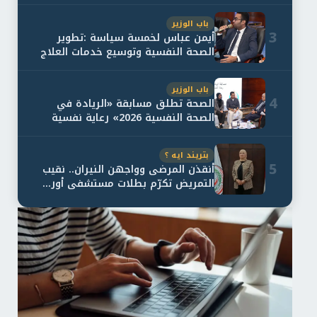
باب الوزير
3
أيمن عباس لخمسة سياسة :تطوير
الصحة النفسية وتوسيع خدمات العلاج
و...
باب الوزير
4
الصحة تطلق مسابقة «الريادة في
الصحة النفسية 2026» رعاية نفسية
اف...
بتريند ايه ؟
5
أنقذن المرضى وواجهن النيران.. نقيب
التمريض تكرّم بطلات مستشفى أور...