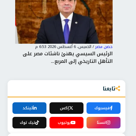
حصن مصر
/
الخميس، 6 أغسطس 2026 6:53 م
حصن
ت
الرئيس السيسي يهنئ ناشئات مصر على
«تن
التأهل التاريخي إلى المربع...
«أرق
تابعنا
فيسبوك
إكس
لينكد
انستا
يوتيوب
تيك توك