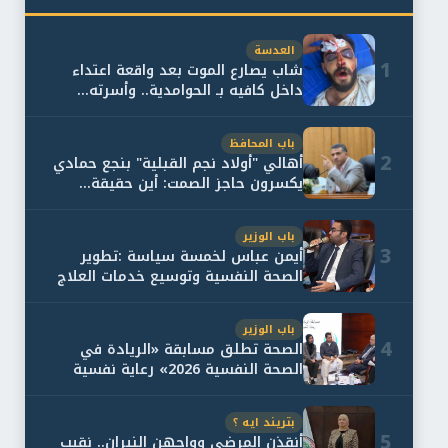
العدسة
1
شاب يصارع الموت بعد واقعة اعتداء
داخل كافيه بـ الحوامدية.. وأسرته...
باب المحافظ
2
أهالي "أولاد نجم القبلية" بنجع حمادي
يكسرون حاجز الصمت: أين حقيقة...
باب الوزير
3
أيمن عباس لخمسة سياسة :تطوير
الصحة النفسية وتوسيع خدمات العلاج
و...
باب الوزير
4
الصحة تطلق مسابقة «الريادة في
الصحة النفسية 2026» رعاية نفسية
اف...
بتريند ايه ؟
5
أنقذن المرضى وواجهن النيران.. نقيب