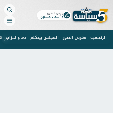
رئيس التحرير
د.أسماء حسنين
الرئيسية
معرض الصور
المجلس بيتكلم
دماغ احزاب
ق
ابحث