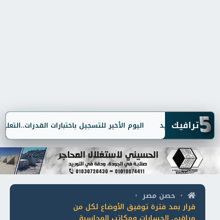
5
ترافيك
اليوم الأخير للتسجيل باختبارات القدرات..التعليم ال
حصن مصر
•
•
قرار بمد فترة توفيق الأوضاع لكل من
مراقبي الحسابات ومكاتب المحاسبة