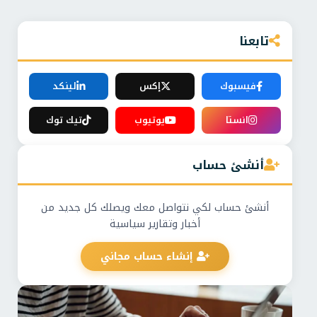
تابعنا
فيسبوك
إكس
لينكد
انستا
يوتيوب
تيك توك
أنشئ حساب
أنشئ حساب لكي نتواصل معك ويصلك كل جديد من
أخبار وتقارير سياسية
إنشاء حساب مجاني