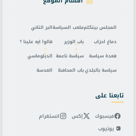
أقسام الموقع
المجلس بيتكلم
ملعب السياسة
البر التاني
دماغ احزاب
باب الوزير
قالوا ايه علينا ؟
قعدة سياسة
سياسة ناعمة
الدبلوماسي
سياسة بالبلدي
باب المحافظ
العدسة
تابعنا على
فيسبوك
إكس
انستغرام
يوتيوب