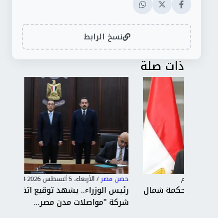
نسخ الرابط
ذات صلة
حصن مصر
/
الأربعاء، 5 أغسطس 2026 6:04 م
حصن
 شمال
رئيس الوزراء.. يشهد توقيع اتفاقية تأسيس
"ال
شركة "مواصلات مدن مصر...
إتق