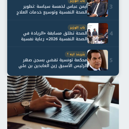
باب الوزير
3
أيمن عباس لخمسة سياسة :تطوير
الصحة النفسية وتوسيع خدمات العلاج
و...
باب الوزير
4
الصحة تطلق مسابقة «الريادة في
الصحة النفسية 2026» رعاية نفسية
اف...
بتريند ايه ؟
5
محكمة تونسية تقضي بسجن صهر
الرئيس الأسبق زين العابدين بن علي
لمدة...