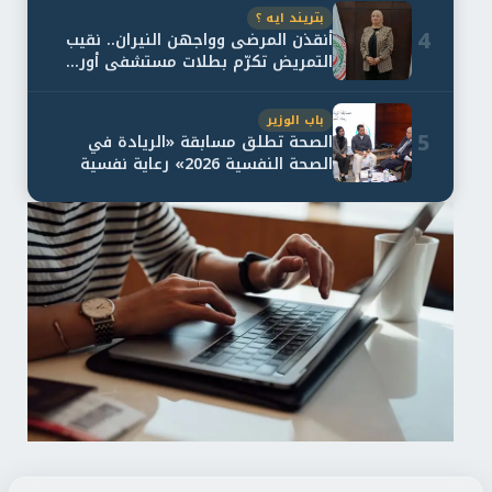
بتريند ايه ؟
4
أنقذن المرضى وواجهن النيران.. نقيب
التمريض تكرّم بطلات مستشفى أور...
باب الوزير
5
الصحة تطلق مسابقة «الريادة في
الصحة النفسية 2026» رعاية نفسية
اف...