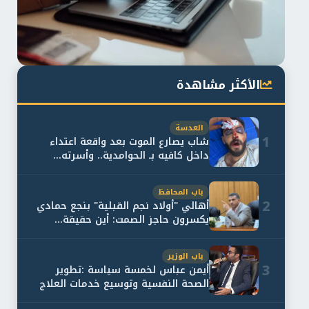
الأكثر مشاهدة
العدسة
1
شاب يصارع الموت بعد واقعة اعتداء
داخل كافيه بـ الحوامدية.. وأسرته...
باب المحافظ
2
أهالي "أولاد نجم القبلية" بنجع حمادي
يكسرون حاجز الصمت: أين حقيقة...
باب الوزير
3
أيمن عباس لخمسة سياسة :تطوير
الصحة النفسية وتوسيع خدمات العلاج
و...