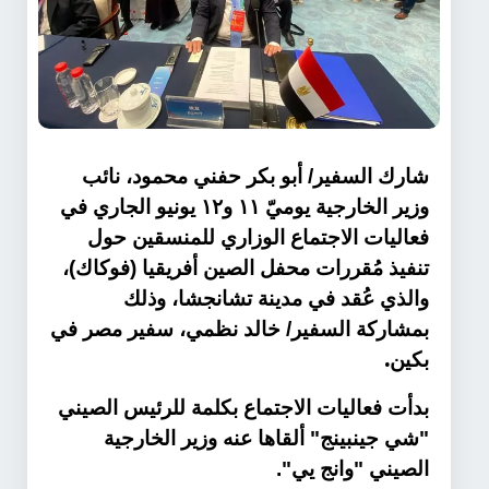
شارك السفير/ أبو بكر حفني محمود، نائب
وزير الخارجية يوميّ ١١ و١٢ يونيو الجاري في
فعاليات الاجتماع الوزاري للمنسقين حول
تنفيذ مُقررات محفل الصين أفريقيا (فوكاك)،
والذي عُقد في مدينة تشانجشا، وذلك
بمشاركة السفير/ خالد نظمي، سفير مصر في
.
بكين
بدأت فعاليات الاجتماع بكلمة للرئيس الصيني
"شي جينبينج" ألقاها عنه وزير الخارجية
الصيني "وانج يي".