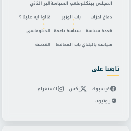
المجلس بيتكلم
ملعب السياسة
البر التاني
دماغ احزاب
باب الوزير
قالوا ايه علينا ؟
قعدة سياسة
سياسة ناعمة
الدبلوماسي
سياسة بالبلدي
باب المحافظ
العدسة
تابعنا على
فيسبوك
إكس
انستغرام
يوتيوب