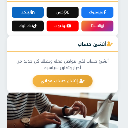
فيسبوك
إكس
لينكد
انستا
يوتيوب
تيك توك
أنشئ حساب
أنشئ حساب لكي نتواصل معك ويصلك كل جديد من
أخبار وتقارير سياسية
إنشاء حساب مجاني