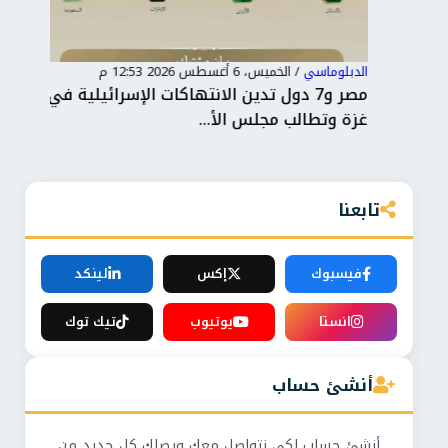
الدبلوماسي
/
الخميس، 6 أغسطس 2026 12:53 م
الدب
حة
مصر و7 دول تدين الانتهاكات الإسرائيلية في
الق
غزة وتطالب مجلس الأ...
عمّ
تابعنا
فيسبوك
إكس
لينكد
انستا
يوتيوب
تيك توك
أنشئ حساب
أنشئ حساب لكي نتواصل معك ويصلك كل جديد من