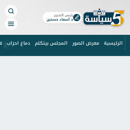
رئيس التحرير
د.أسماء حسنين
الرئيسية
معرض الصور
المجلس بيتكلم
دماغ احزاب
ق
ابحث