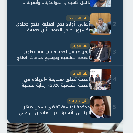
داخل كافيه بـ الحوامدية.. وأسرته...
باب المحافظ
2
أهالي "أولاد نجم القبلية" بنجع حمادي
يكسرون حاجز الصمت: أين حقيقة...
باب الوزير
3
أيمن عباس لخمسة سياسة :تطوير
الصحة النفسية وتوسيع خدمات العلاج
و...
باب الوزير
4
الصحة تطلق مسابقة «الريادة في
الصحة النفسية 2026» رعاية نفسية
اف...
بتريند ايه ؟
5
محكمة تونسية تقضي بسجن صهر
الرئيس الأسبق زين العابدين بن علي
لمدة...