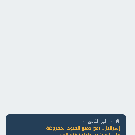
البر التاني
•
•
إسرائيل.. رفع جميع القيود المفروضة