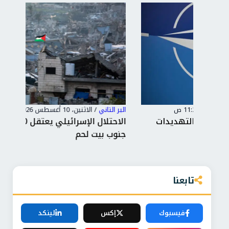
البر التاني
/
الاثنين، 10 أغسطس 2026 11:10 ص
البر 
ت
الاحتلال الإسرائيلي يعتقل 10 فلسطينيين
إير
جنوب بيت لحم
بين
تابعنا
فيسبوك
إكس
لينكد