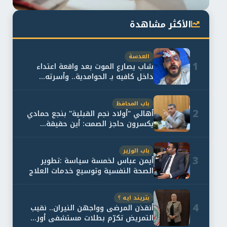
الأكثر مشاهدة
العدسة
1
شاب يصارع الموت بعد واقعة اعتداء
داخل كافيه بـ الحوامدية.. وأسرته...
باب المحافظ
2
أهالي "أولاد نجم القبلية" بنجع حمادي
يكسرون حاجز الصمت: أين حقيقة...
باب الوزير
3
أيمن عباس لخمسة سياسة :تطوير
الصحة النفسية وتوسيع خدمات العلاج
و...
بتريند ايه ؟
4
أنقذن المرضى وواجهن النيران.. نقيب
التمريض تكرّم بطلات مستشفى أور...