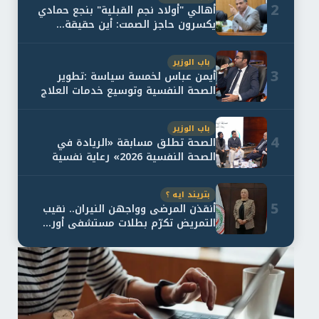
2
أهالي "أولاد نجم القبلية" بنجع حمادي
يكسرون حاجز الصمت: أين حقيقة...
باب الوزير
3
أيمن عباس لخمسة سياسة :تطوير
الصحة النفسية وتوسيع خدمات العلاج
و...
باب الوزير
4
الصحة تطلق مسابقة «الريادة في
الصحة النفسية 2026» رعاية نفسية
اف...
بتريند ايه ؟
5
أنقذن المرضى وواجهن النيران.. نقيب
التمريض تكرّم بطلات مستشفى أور...