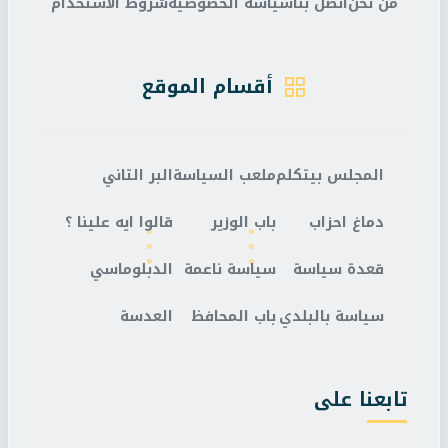
من نحن
اتصل بنا
سياسة الخصوصية
شروط الاستخدام
أقسام الموقع
المجلس بيتكلم
ملعب السياسة
البر التاني
دماغ احزاب
باب الوزير
قالوا ايه علينا ؟
قعدة سياسة
سياسة ناعمة
الدبلوماسي
سياسة بالبلدي
باب المحافظ
العدسة
تابعنا على