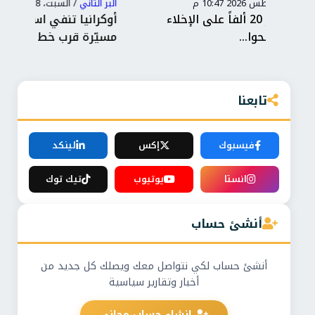
البر التاني
/
السبت، 8 أغسطس 2026 10:44 م
البر
أوكرانيا تنفي استهداف بلغاريا بعد انفجار
تضا
مسيّرة قرب خط غاز
است
تابعنا
فيسبوك
إكس
لينكد
انستا
يوتيوب
تيك توك
أنشئ حساب
أنشئ حساب لكي نتواصل معك ويصلك كل جديد من
أخبار وتقارير سياسية
إنشاء حساب مجاني