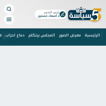
رئيس التحرير
د.أسماء حسنين
الرئيسية
معرض الصور
المجلس بيتكلم
دماغ احزاب
ق
ابحث