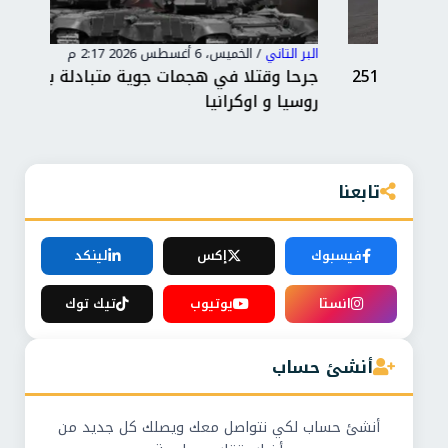
البر التاني
/
الخميس، 6 أغسطس 2026 2:17 م
البر 
الأحمر المصري يطلق قافلة «زاد العزة» الـ251
جرحا وقتلا في هجمات جوية متبادلة بين
محم
روسيا و اوكرانيا
الت
تابعنا
فيسبوك
إكس
لينكد
انستا
يوتيوب
تيك توك
أنشئ حساب
أنشئ حساب لكي نتواصل معك ويصلك كل جديد من