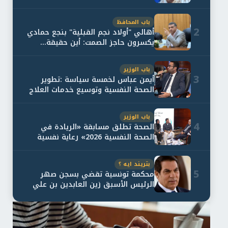
باب المحافظ
2
أهالي "أولاد نجم القبلية" بنجع حمادي
يكسرون حاجز الصمت: أين حقيقة...
باب الوزير
3
أيمن عباس لخمسة سياسة :تطوير
الصحة النفسية وتوسيع خدمات العلاج
و...
باب الوزير
4
الصحة تطلق مسابقة «الريادة في
الصحة النفسية 2026» رعاية نفسية
اف...
بتريند ايه ؟
5
محكمة تونسية تقضي بسجن صهر
الرئيس الأسبق زين العابدين بن علي
لمدة...