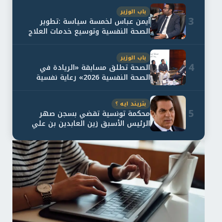
باب الوزير
3
أيمن عباس لخمسة سياسة :تطوير
الصحة النفسية وتوسيع خدمات العلاج
و...
باب الوزير
4
الصحة تطلق مسابقة «الريادة في
الصحة النفسية 2026» رعاية نفسية
اف...
بتريند ايه ؟
5
محكمة تونسية تقضي بسجن صهر
الرئيس الأسبق زين العابدين بن علي
لمدة...