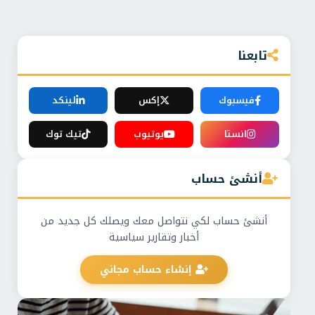
تابعنا
فيسبوك
إكس
لينكد
انستا
يوتيوب
تيك توك
أنشئ حساب
أنشئ حساب لكي نتواصل معك ويصلك كل جديد من
أخبار وتقارير سياسية
إنشاء حساب مجاني