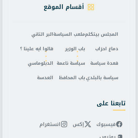
أقسام الموقع
المجلس بيتكلم
ملعب السياسة
البر التاني
دماغ احزاب
باب الوزير
قالوا ايه علينا ؟
قعدة سياسة
سياسة ناعمة
الدبلوماسي
سياسة بالبلدي
باب المحافظ
العدسة
تابعنا على
فيسبوك
إكس
انستغرام
يوتيوب