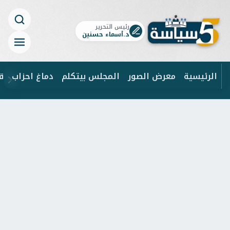
رئيس التحرير
د.أسماء حسنين
الرئيسية
معرض الصور
المجلس بيتكلم
دماغ احزاب
ق
ابحث