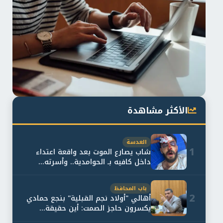
الأكثر مشاهدة
العدسة
1
شاب يصارع الموت بعد واقعة اعتداء
داخل كافيه بـ الحوامدية.. وأسرته...
باب المحافظ
2
أهالي "أولاد نجم القبلية" بنجع حمادي
يكسرون حاجز الصمت: أين حقيقة...