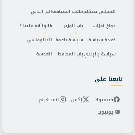
المجلس بيتكلم
ملعب السياسة
البر التاني
دماغ احزاب
باب الوزير
قالوا ايه علينا ؟
قعدة سياسة
سياسة ناعمة
الدبلوماسي
سياسة بالبلدي
باب المحافظ
العدسة
تابعنا على
فيسبوك
إكس
انستغرام
يوتيوب