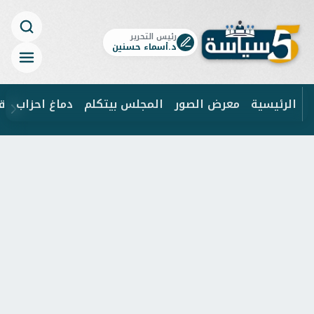
رئيس التحرير
د.أسماء حسنين
الرئيسية
معرض الصور
المجلس بيتكلم
دماغ احزاب
ق
ابحث