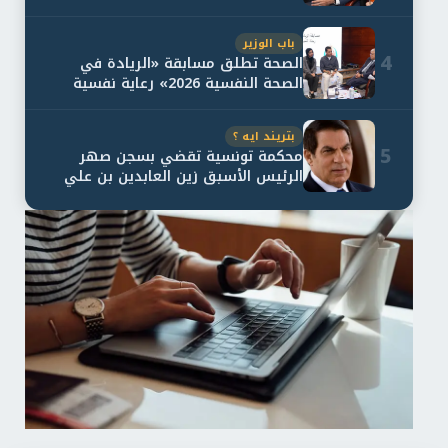
و...
باب الوزير
4
الصحة تطلق مسابقة «الريادة في
الصحة النفسية 2026» رعاية نفسية
اف...
بتريند ايه ؟
5
محكمة تونسية تقضي بسجن صهر
الرئيس الأسبق زين العابدين بن علي
لمدة...