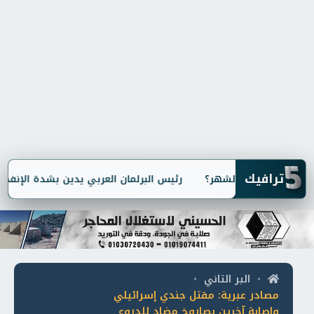
5
ترافيك
رئيس البرلمان العربي يدين بشدة الإنفجار ا
البر التاني
•
•
مصادر عبرية: مقتل جندي إسرائيلي
وإصابة آخرين بصاروخ مضاد للدروع