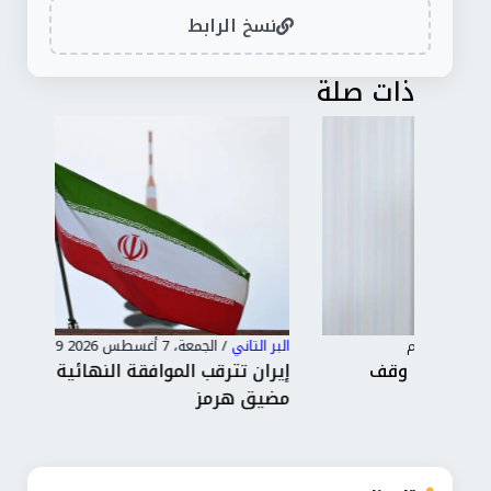
نسخ الرابط
ذات صلة
البر التاني
/
الجمعة، 7 أغسطس 2026 11:19 م
البر 
إيران تترقب الموافقة النهائية على اتفاق فتح
توغ
مضيق هرمز
ونص