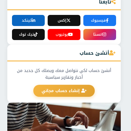
تابعنا
فيسبوك
إكس
لينكد
انستا
يوتيوب
تيك توك
أنشئ حساب
أنشئ حساب لكي نتواصل معك ويصلك كل جديد من
أخبار وتقارير سياسية
إنشاء حساب مجاني