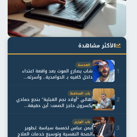
الأكثر مشاهدة
العدسة
1
شاب يصارع الموت بعد واقعة اعتداء
داخل كافيه بـ الحوامدية.. وأسرته...
باب المحافظ
2
أهالي "أولاد نجم القبلية" بنجع حمادي
يكسرون حاجز الصمت: أين حقيقة...
باب الوزير
3
أيمن عباس لخمسة سياسة :تطوير
الصحة النفسية وتوسيع خدمات العلاج