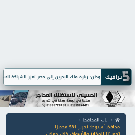
5
ترافيك
حماة الوطن: زيارة ملك البحرين إلى مصر تعزز الشراكة الاستراتيج
باب المحافظ
•
•
محافظ أسيوط: تحرير 581 محضرًا
تموينيًا للمخابز والأسواق خلال حملات