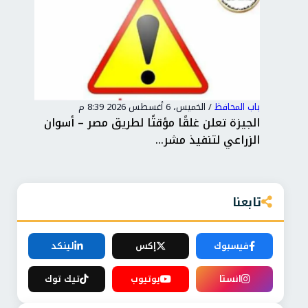
باب المحافظ
/
الخميس، 6 أغسطس 2026 8:39 م
باب 
..
الجيزة تعلن غلقًا مؤقتًا لطريق مصر – أسوان
وفد
الزراعي لتنفيذ مشر...
حسن
تابعنا
فيسبوك
إكس
لينكد
انستا
يوتيوب
تيك توك