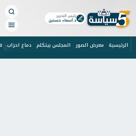
رئيس التحرير
د.أسماء حسنين
الرئيسية
معرض الصور
المجلس بيتكلم
دماغ احزاب
ق
ابحث