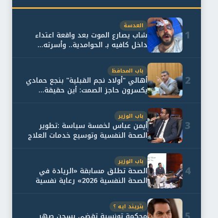
العدسة
1
شاب يصارع الموت بعد واقعة اعتداء
داخل كافيه بـ الحوامدية.. وأسرته...
باب المحافظ
2
أهالي "أولاد نجم القبلية" بنجع حمادي
يكسرون حاجز الصمت: أين حقيقة...
باب الوزير
3
أيمن عباس لخمسة سياسة :تطوير
الصحة النفسية وتوسيع خدمات العلاج
و...
باب الوزير
4
الصحة تطلق مسابقة «الريادة في
الصحة النفسية 2026» رعاية نفسية
اف...
بتريند ايه ؟
5
محكمة تونسية تقضي بسجن صهر