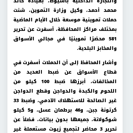
والتجارة الداخلية بأسيوط، بقيادة خالد
محمد أحمد، وكيل وزارة التموين، شنت
حملات تموينية موسعة خلال الأيام الماضية
بمختلف مراكز المحافظة، أسفرت عن تحرير
581 محضرًا تموينيًا في مجالي الأسواق
والمخابز البلدية.
وأشار المحافظ إلى أن الحملات أسفرت في
قطاع الأسواق عن ضبط العديد من
المخالفات، أبرزها ضبط 100 كيلو من
اللحوم والكبدة والدواجن وقطع الدواجن
غير الصالحة للاستهلاك الآدمي، وضبط 33
كرتونة جبن، و46 برطمان عسل، و5 كيلو
شوكولاتة، جميعها بدون بيانات، فضلاً عن
تحرير 3 محاضر لتجميع زيوت مستعملة غير