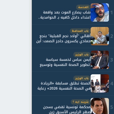
العدسة
1
شاب يصارع الموت بعد واقعة
اعتداء داخل كافيه بـ الحوامدية..
وأسرته...
باب المحافظ
2
أهالي "أولاد نجم القبلية" بنجع
حمادي يكسرون حاجز الصمت: أين
حقيقة...
باب الوزير
3
أيمن عباس لخمسة سياسة
:تطوير الصحة النفسية وتوسيع
خدمات العلاج و...
باب الوزير
4
الصحة تطلق مسابقة «الريادة
في الصحة النفسية 2026» رعاية
نفسية اف...
بتريند ايه ؟
5
محكمة تونسية تقضي بسجن
صهر الرئيس الأسبق زين