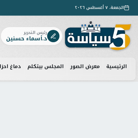
الجمعة، ٧ أغسطس ٢٠٢٦
رئيس التحرير
د.أسماء حسنين
الرئيسية
معرض الصور
المجلس بيتكلم
دماغ احزا