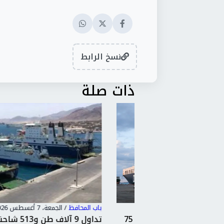
نسخ الرابط
ذات صلة
باب المحافظ
/
الجمعة، 7 أغسطس 2026 3:34 م
ميناء دمياط يستقبل 9 سفن ويتداول 75
تداول 9 آلاف طن و513 شاحنة بضا