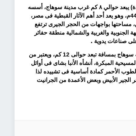
يذكر أن الدير الأبيض ( دير الأنبا شنودة) يبعد حوالي ٨ كم غرب مدينة سوهاج، أسسه
الأنبا شنودة رئيس المتوحدين عام 441م، وهو يعد أحد أهم الآثار القبطية فى مصر،
مساحتها بواجهات من الحجر الجيرى ترتفع
ى الجهة الجنوبية والغربية والشمالية منطقة حفائر
.
لى صناعات يدوية
كما يقع الدير الأحمر أيضا غرب مدينة سوهاج بمسافة تبعد حوالى 12 كم، ويعتبر من
مسيحية المبكرة، أنشأه الأنبا بشاى فى أوائل
الطوب الأحمر كمادة أساسية فى تشييده لذا
 الجير الأبيض وبعض الأعمدة من الجرانيت