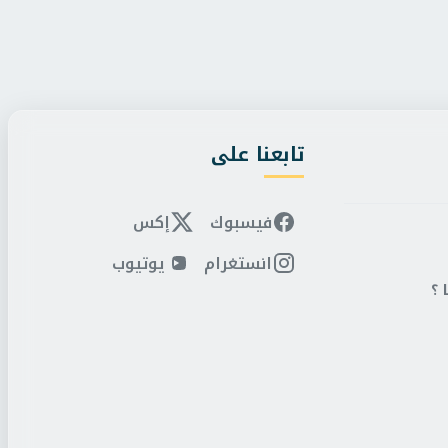
ي حادث تصادم مروع بصح...
وحالة إشغال بفرشوط
تابعنا على
فيسبوك
إكس
انستغرام
يوتيوب
 ؟