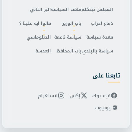
المجلس بيتكلم
ملعب السياسة
البر التاني
دماغ احزاب
باب الوزير
قالوا ايه علينا ؟
قعدة سياسة
سياسة ناعمة
الدبلوماسي
سياسة بالبلدي
باب المحافظ
العدسة
تابعنا على
فيسبوك
إكس
انستغرام
يوتيوب