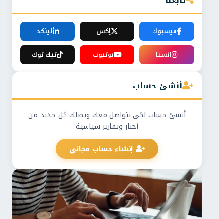
تابعنا
فيسبوك
إكس
لينكد
انستا
يوتيوب
تيك توك
أنشئ حساب
أنشئ حساب لكي نتواصل معك ويصلك كل جديد من
أخبار وتقارير سياسية
إنشاء حساب مجاني