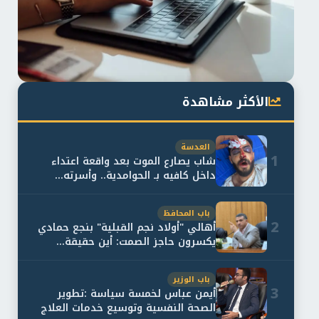
الأكثر مشاهدة
العدسة
1
شاب يصارع الموت بعد واقعة اعتداء
داخل كافيه بـ الحوامدية.. وأسرته...
باب المحافظ
2
أهالي "أولاد نجم القبلية" بنجع حمادي
يكسرون حاجز الصمت: أين حقيقة...
باب الوزير
3
أيمن عباس لخمسة سياسة :تطوير
الصحة النفسية وتوسيع خدمات العلاج