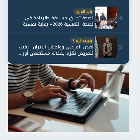
و...
باب الوزير
4
الصحة تطلق مسابقة «الريادة في
الصحة النفسية 2026» رعاية نفسية
اف...
بتريند ايه ؟
5
أنقذن المرضى وواجهن النيران.. نقيب
التمريض تكرّم بطلات مستشفى أور...