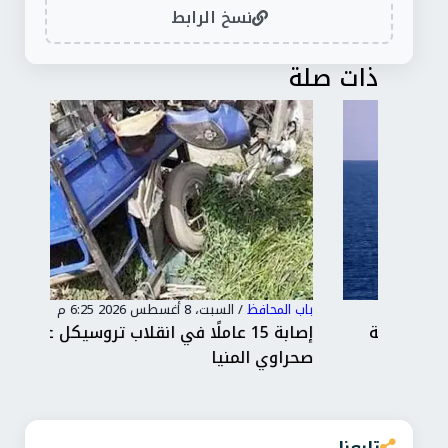
نسخ الرابط
ذات صلة
باب المحافظ
/
السبت، 8 أغسطس 2026 6:25 م
باب 
امة
إصابة 15 عاملًا في انقلاب تروسيكل على
محا
صحراوي المنيا
أمل