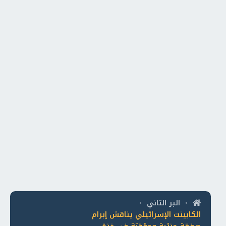
البر التاني
•
•
الكابينت الإسرائيلي يناقش إبرام