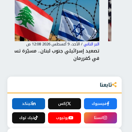
البر التاني
/
الأحد، 9 أغسطس 2026 12:08 ص
البر 
على
تصعيد إسرائيلي جنوب لبنان.. مسيّرة تسقط
حما
في كفررمان
وإد
تابعنا
فيسبوك
إكس
لينكد
انستا
يوتيوب
تيك توك