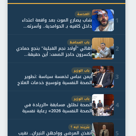
العدسة
1
شاب يصارع الموت بعد واقعة اعتداء
داخل كافيه بـ الحوامدية.. وأسرته...
باب المحافظ
2
أهالي "أولاد نجم القبلية" بنجع حمادي
يكسرون حاجز الصمت: أين حقيقة...
باب الوزير
3
أيمن عباس لخمسة سياسة :تطوير
الصحة النفسية وتوسيع خدمات العلاج
و...
باب الوزير
4
الصحة تطلق مسابقة «الريادة في
الصحة النفسية 2026» رعاية نفسية
اف...
بتريند ايه ؟
5
أنقذن المرضى وواجهن النيران.. نقيب