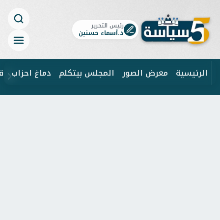
رئيس التحرير
د.أسماء حسنين
الرئيسية
معرض الصور
المجلس بيتكلم
دماغ احزاب
ق
ابحث