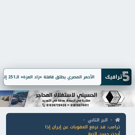
5
ترافيك
الأحمر المصري يطلق قافلة «زاد العزة» الـ251 إلى غزة بـ3,100 طن مساعدات
البر التاني
•
•
ترامب: قد نرفع العقوبات عن إيران إذا
أبدت حسن النية