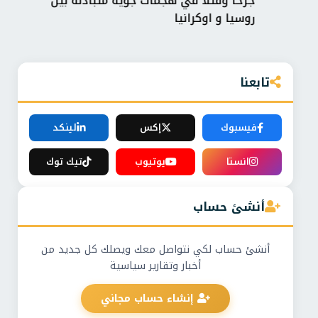
الأحمر المصري يطلق قافلة «زاد العزة» الـ251
جرحا وقتلا في هجمات جوية متبادلة بين
محم
روسيا و اوكرانيا
الت
تابعنا
فيسبوك
إكس
لينكد
انستا
يوتيوب
تيك توك
أنشئ حساب
أنشئ حساب لكي نتواصل معك ويصلك كل جديد من
أخبار وتقارير سياسية
إنشاء حساب مجاني