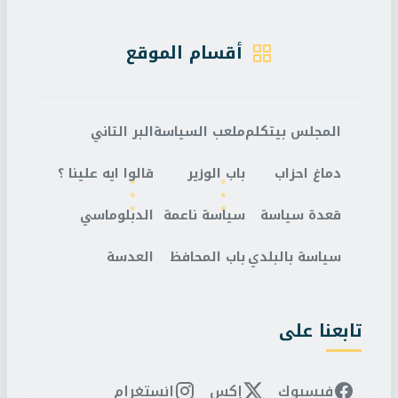
أقسام الموقع
المجلس بيتكلم
ملعب السياسة
البر التاني
دماغ احزاب
باب الوزير
قالوا ايه علينا ؟
قعدة سياسة
سياسة ناعمة
الدبلوماسي
سياسة بالبلدي
باب المحافظ
العدسة
تابعنا على
فيسبوك
إكس
انستغرام