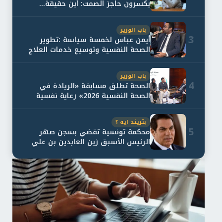
يكسرون حاجز الصمت: أين حقيقة...
باب الوزير
3
أيمن عباس لخمسة سياسة :تطوير
الصحة النفسية وتوسيع خدمات العلاج
و...
باب الوزير
4
الصحة تطلق مسابقة «الريادة في
الصحة النفسية 2026» رعاية نفسية
اف...
بتريند ايه ؟
5
محكمة تونسية تقضي بسجن صهر
الرئيس الأسبق زين العابدين بن علي
لمدة...