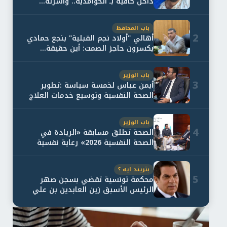
داخل كافيه بـ الحوامدية.. وأسرته...
باب المحافظ
2
أهالي "أولاد نجم القبلية" بنجع حمادي
يكسرون حاجز الصمت: أين حقيقة...
باب الوزير
3
أيمن عباس لخمسة سياسة :تطوير
الصحة النفسية وتوسيع خدمات العلاج
و...
باب الوزير
4
الصحة تطلق مسابقة «الريادة في
الصحة النفسية 2026» رعاية نفسية
اف...
بتريند ايه ؟
5
محكمة تونسية تقضي بسجن صهر
الرئيس الأسبق زين العابدين بن علي
لمدة...