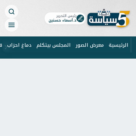
رئيس التحرير
د.أسماء حسنين
الرئيسية
معرض الصور
المجلس بيتكلم
دماغ احزاب
ق
ابحث