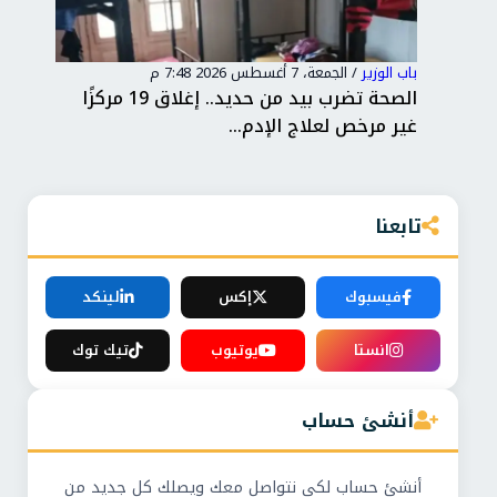
باب الوزير
/
الجمعة، 7 أغسطس 2026 7:48 م
باب 
داءً
الصحة تضرب بيد من حديد.. إغلاق 19 مركزًا
وزا
غير مرخص لعلاج الإدم...
بال
تابعنا
فيسبوك
إكس
لينكد
انستا
يوتيوب
تيك توك
أنشئ حساب
أنشئ حساب لكي نتواصل معك ويصلك كل جديد من