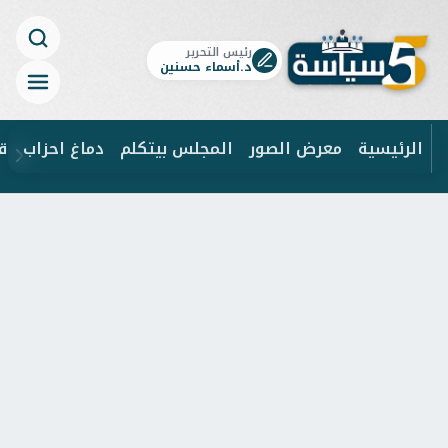
رئيس التحرير
د.أسماء حسنين
الرئيسية
معرض الصور
المجلس بيتكلم
دماغ احزاب
ق
ابحث