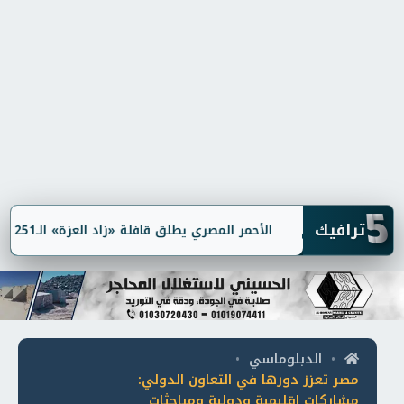
5
ترافيك
الأحمر المصري يطلق قافلة «زاد العزة» الـ251 إلى غزة بـ3,100 طن مساعدات
الدبلوماسي
•
•
مصر تعزز دورها في التعاون الدولي:
مشاركات إقليمية ودولية ومباحثات