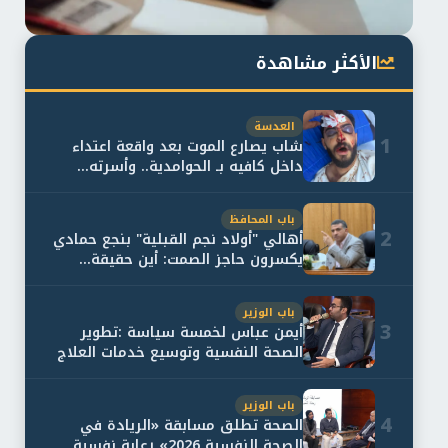
الأكثر مشاهدة
العدسة
1
شاب يصارع الموت بعد واقعة اعتداء
داخل كافيه بـ الحوامدية.. وأسرته...
باب المحافظ
2
أهالي "أولاد نجم القبلية" بنجع حمادي
يكسرون حاجز الصمت: أين حقيقة...
باب الوزير
3
أيمن عباس لخمسة سياسة :تطوير
الصحة النفسية وتوسيع خدمات العلاج
و...
باب الوزير
4
الصحة تطلق مسابقة «الريادة في
الصحة النفسية 2026» رعاية نفسية