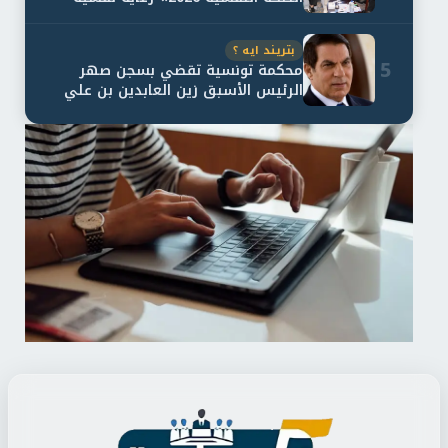
اف...
بتريند ايه ؟
5
محكمة تونسية تقضي بسجن صهر
الرئيس الأسبق زين العابدين بن علي
لمدة...