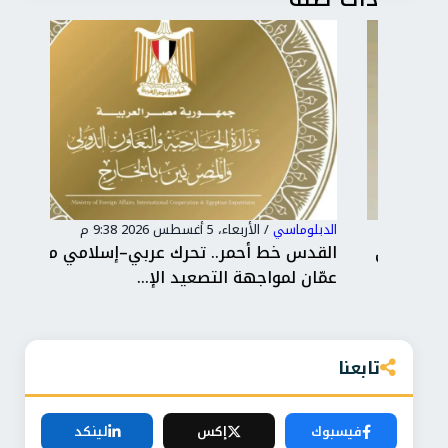
الدبلوماسي
/
الأربعاء، 5 أغسطس 2026 9:38 م
الدب
ة في
القدس خط أحمر.. تحرك عربي–إسلامي من
الس
عمّان لمواجهة التصعيد الإ...
بال
تابعنا
فيسبوك
إكس
لينكد