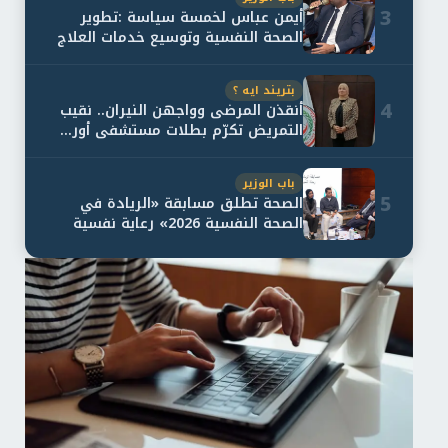
3
أيمن عباس لخمسة سياسة :تطوير
الصحة النفسية وتوسيع خدمات العلاج
و...
بتريند ايه ؟
4
أنقذن المرضى وواجهن النيران.. نقيب
التمريض تكرّم بطلات مستشفى أور...
باب الوزير
5
الصحة تطلق مسابقة «الريادة في
الصحة النفسية 2026» رعاية نفسية
اف...