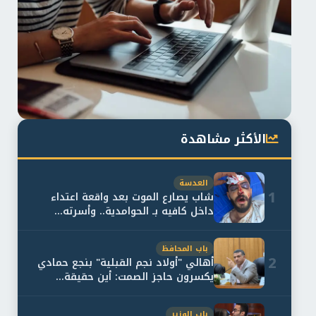
الأكثر مشاهدة
العدسة
1
شاب يصارع الموت بعد واقعة اعتداء
داخل كافيه بـ الحوامدية.. وأسرته...
باب المحافظ
2
أهالي "أولاد نجم القبلية" بنجع حمادي
يكسرون حاجز الصمت: أين حقيقة...
باب الوزير