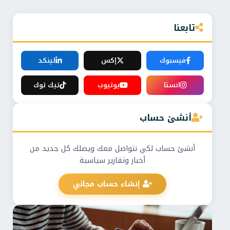
تابعنا
فيسبوك
إكس
لينكد
انستا
يوتيوب
تيك توك
أنشئ حساب
أنشئ حساب لكي نتواصل معك ويصلك كل جديد من
أخبار وتقارير سياسية
إنشاء حساب مجاني