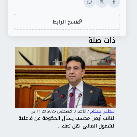
نسخ الرابط
ذات صلة
المجلس بيتكلم
/
الأحد، 9 أغسطس 2026 11:20 ص
المج
مول
النائب أيمن محسب يسأل الحكومة عن فاعلية
برل
الشمول المالي: هل تعك...
است