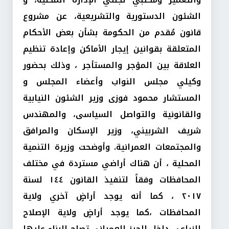
الشئون الدستورية والتشريعية، عن مشروع
قانون مُقدم من الحكومة بشأن بعض الأحكام
المتعلقة بقوانين إيجار الأماكن وإعادة تنظيم
العلاقة بين المؤجر والمستأجر ، وذلك بحضور
وكيلي مجلس النواب وأعضاء المجلس و
المستشار محمود فوزى وزير الشئون النيابية
والقانونية والتواصل السياسى، والمهندس
شريف الشربيني، وزير الإسكان والمرافق
والمجتمعات العمرانية. وأوضحت وزيرة التنمية
المحلية ، أن هناك أراضي مستردة في مختلف
المحافظات وفقاً لتنفيذ القانون ١٤٤ لسنة
٢٠١٧ ، كما أنه يوجد أراضٍ آخري ولاية
المحافظات ،كما يوجد أراضٍ ولاية الإصلاح
الزراعي داخل الحيز العمراني تصلح للبناء عليها