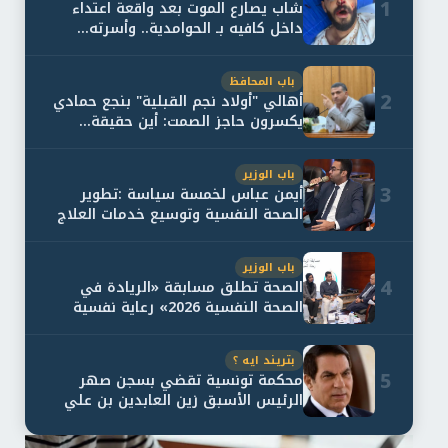
1
شاب يصارع الموت بعد واقعة اعتداء
داخل كافيه بـ الحوامدية.. وأسرته...
باب المحافظ
2
أهالي "أولاد نجم القبلية" بنجع حمادي
يكسرون حاجز الصمت: أين حقيقة...
باب الوزير
3
أيمن عباس لخمسة سياسة :تطوير
الصحة النفسية وتوسيع خدمات العلاج
و...
باب الوزير
4
الصحة تطلق مسابقة «الريادة في
الصحة النفسية 2026» رعاية نفسية
اف...
بتريند ايه ؟
5
محكمة تونسية تقضي بسجن صهر
الرئيس الأسبق زين العابدين بن علي
لمدة...