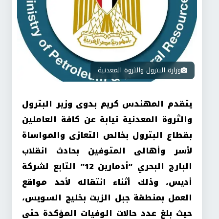
وزارة البترول والثروة المعدنية
يتقدم المهندس كريم بدوى وزير البترول
والثروة المعدنية نيابة عن كافة العاملين
بقطاع البترول بخالص التعازى والمواساة
لأسر وأهالى المتوفين بحادث انقلاب
البارج البحري “أدمارين 12” التابع لشركة
أديس، وذلك أثناء انتقاله لأحد مواقع
العمل بمنطقة جبل الزيت بخليج السويس،
حيث بلغ عدد حالات الوفيات المؤكدة حتى