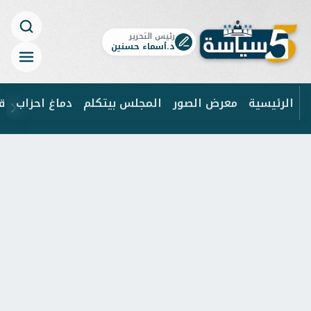
رئيس التحرير
د.أسماء حسنين
الرئيسية
معرض الصور
المجلس بيتكلم
دماغ احزاب
ق
ابحث