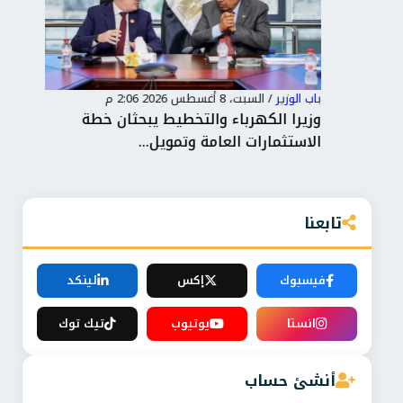
باب الوزير
/
السبت، 8 أغسطس 2026 2:06 م
باب 
وزيرا الكهرباء والتخطيط يبحثان خطة
تكر
الاستثمارات العامة وتمويل...
تمن
تابعنا
فيسبوك
إكس
لينكد
انستا
يوتيوب
تيك توك
أنشئ حساب