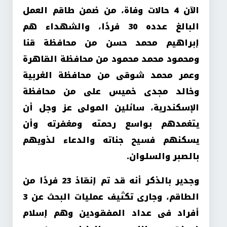
الآن 4 حالات وفاة، من ضمن طاقم العمل
البالغ عدده 30 فردًا، والشهداء هم
إبراهيم محمد حسن من محافظة قنا
ومحمود محمد محمود من محافظة القاهرة
وعمر محمد شوقى من محافظة الغربية
وخالد مجدى خميس على من محافظة
الإسكندرية، سائلين المولى عز وجل أن
يتغمدهم بواسع رحمته ومغفرته وأن
يسكنهم فسيح جناته والدعاء لذويهم
بالصبر والسلوان.
وجدير بالذكر أنه قد تم إنقاذ 23 فردًا من
الطاقم، وجارى تكثيف عمليات البحث عن 3
أفراد فى عداد المفقودين وهم إسلام