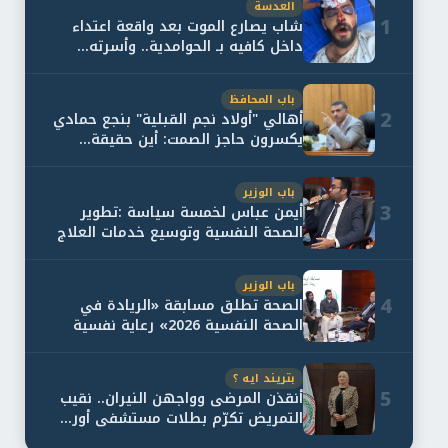
العدسة
1
شاب يصارع الموت بعد واقعة اعتداء
داخل كافيه بـ الحوامدية.. وأسرته...
باب المحافظ
2
أهالي "أولاد نجم القبلية" بنجع حمادي
يكسرون حاجز الصمت: أين حقيقة...
باب الوزير
3
أيمن عباس لخمسة سياسة :تطوير
الصحة النفسية وتوسيع خدمات العلاج
و...
باب الوزير
4
الصحة تطلق مسابقة «الريادة في
الصحة النفسية 2026» رعاية نفسية
اف...
بتريند ايه ؟
5
أنقذن المرضى وواجهن النيران.. نقيب
التمريض تكرّم بطلات مستشفى أور...