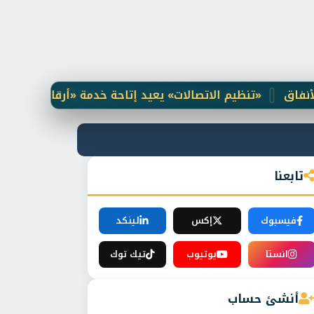
«تنظيم الاتصالات» يعيد إتاحة خدمة «أرقامي» عبر تطبيق My NTRA بحل فني مؤقت.. واستكمال التحديثات لتعزيز حماية البيانات والتحقق البيومتري
تابعنا
فيسبوك
إكس
لينكد
انستا
يوتيوب
تيك توك
أنشئ حساب