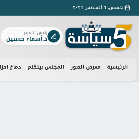
الخميس، ٦ أغسطس ٢٠٢٦
رئيس التحرير
د.أسماء حسنين
الرئيسية
معرض الصور
المجلس بيتكلم
دماغ احزا