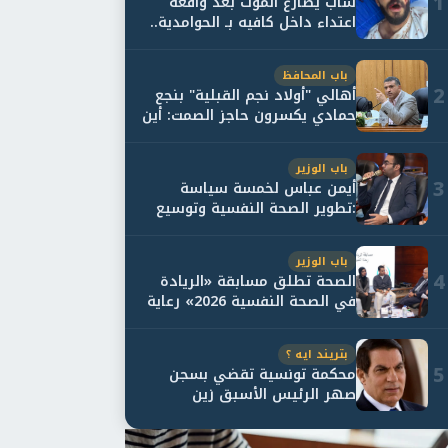
1
شاب يصارع الموت بعد واقعة
اعتداء داخل كافيه بـ الحوامدية..
وأسرته...
باب المحافظ
2
أهالي "أولاد نجم القبلية" بنجع
حمادي يكسرون حاجز الصمت: أين
حقيقة...
باب الوزير
3
أيمن عباس لخمسة سياسة
:تطوير الصحة النفسية وتوسيع
خدمات العلاج و...
باب الوزير
4
الصحة تطلق مسابقة «الريادة
في الصحة النفسية 2026» رعاية
نفسية اف...
بتريند ايه ؟
5
محكمة تونسية تقضي بسجن
صهر الرئيس الأسبق زين
العابدين بن علي لمدة...