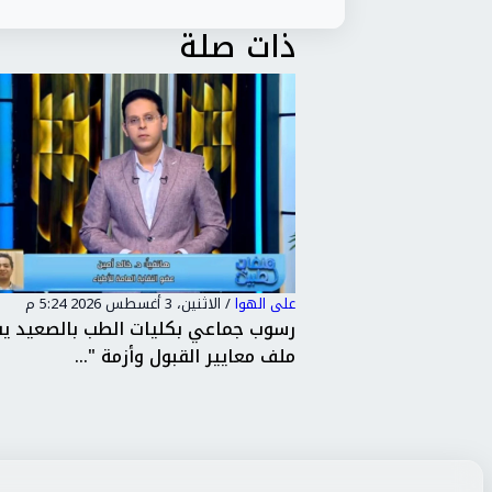
ذات صلة
على الهوا
/
الاثنين، 3 أغسطس 2026 5:19 م
لطب بالصعيد يفتح
رئيس شعبة الأدوية.. يكشف تفاصيل
ة "...
تطبيق منظومة "التتبع الدوائي"...