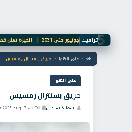
5
ترافيك
ع فينيسيوس جونيور حتى 2031
الجيزة تعلن قطع المياه 
على الهوا
حريق بسنترال رمسيس
•
•
على الهوا
حريق بسنترال رمسيس
سمارة سلطان
الاثنين، 7 يوليو 2025 7:39 م