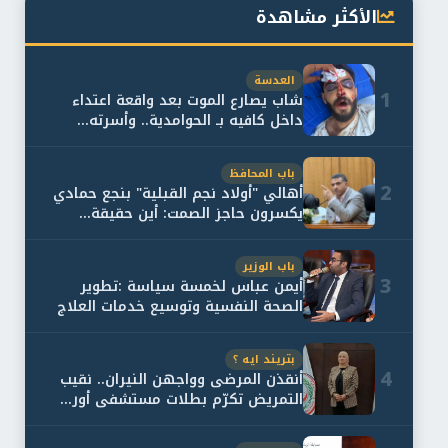
الأكثر مشاهدة
العدسة
1
شاب يصارع الموت بعد واقعة اعتداء
داخل كافيه بـ الحوامدية.. وأسرته...
باب المحافظ
2
أهالي "أولاد نجم القبلية" بنجع حمادي
يكسرون حاجز الصمت: أين حقيقة...
باب الوزير
3
أيمن عباس لخمسة سياسة :تطوير
الصحة النفسية وتوسيع خدمات العلاج
و...
بتريند ايه ؟
4
أنقذن المرضى وواجهن النيران.. نقيب
التمريض تكرّم بطلات مستشفى أور...