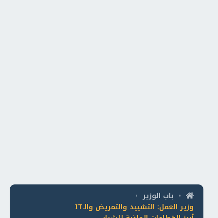
باب الوزير
•
•
وزير العمل: التشييد والتمريض والـIT