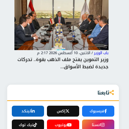
باب الوزير
/
الاثنين، 10 أغسطس 2026 2:17 م
باب 
ينة
وزير التموين يفتح ملف الذهب بقوة.. تحركات
الز
جديدة لضبط الأسواق...
ومر
تابعنا
فيسبوك
إكس
لينكد
انستا
يوتيوب
تيك توك