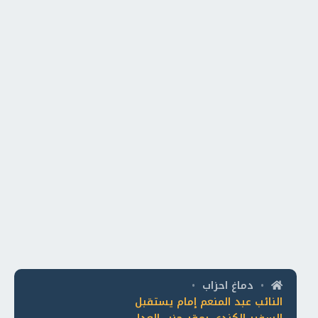
دماغ احزاب
•
•
النائب عبد المنعم إمام يستقبل