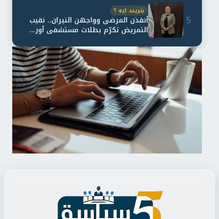
بتريند ايه ؟
5
أنقذن المرضى وواجهن النيران.. نقيب
التمريض تكرّم بطلات مستشفى أور...