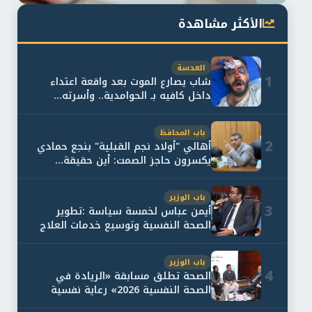
الأكثر مشاهدة
العدسة
1
شاب يصارع الموت بعد واقعة اعتداء
داخل كافيه بـ الحوامدية.. وأسرته...
باب المحافظ
2
أهالي "أولاد نجم القبلية" بنجع حمادي
يكسرون حاجز الصمت: أين حقيقة...
باب الوزير
3
أيمن عباس لخمسة سياسة :تطوير
الصحة النفسية وتوسيع خدمات العلاج
و...
باب الوزير
4
الصحة تطلق مسابقة «الريادة في
الصحة النفسية 2026» رعاية نفسية
اف...