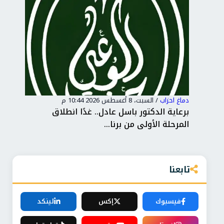
دماغ احزاب
/
السبت، 8 أغسطس 2026 10:44 م
دماغ
ر
برعاية الدكتور باسل عادل.. غدًا انطلاق
الع
المرحلة الأولى من برنا...
الإ
تابعنا
فيسبوك
إكس
لينكد