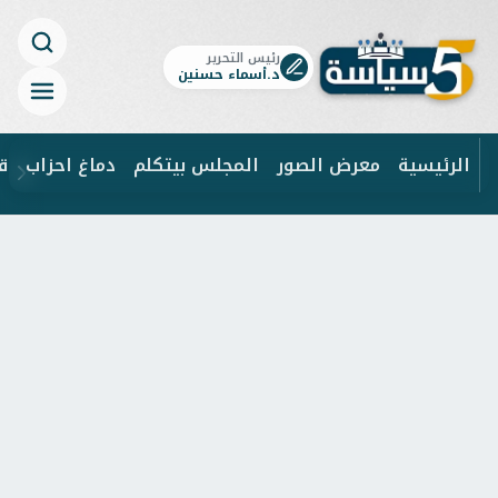
رئيس التحرير
د.أسماء حسنين
الرئيسية
معرض الصور
المجلس بيتكلم
دماغ احزاب
ق
ابحث