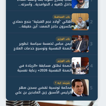
داخل كافيه بـ الحوامدية.. وأسرته...
باب المحافظ
2
أهالي "أولاد نجم القبلية" بنجع حمادي
يكسرون حاجز الصمت: أين حقيقة...
باب الوزير
3
أيمن عباس لخمسة سياسة :تطوير
الصحة النفسية وتوسيع خدمات العلاج
و...
باب الوزير
4
الصحة تطلق مسابقة «الريادة في
الصحة النفسية 2026» رعاية نفسية
اف...
بتريند ايه ؟
5
محكمة تونسية تقضي بسجن صهر
الرئيس الأسبق زين العابدين بن علي
لمدة...