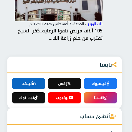
باب الوزير
/
الجمعة، 7 أغسطس 2026 12:50 م
باب 
105 آلاف مريض تلقوا الرعاية..كفر الشيخ
شنط
تقترب من حلم زراعة الك...
لدع
تابعنا
فيسبوك
إكس
لينكد
انستا
يوتيوب
تيك توك
أنشئ حساب