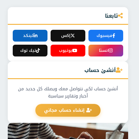
تابعنا
فيسبوك
إكس
لينكد
انستا
يوتيوب
تيك توك
أنشئ حساب
أنشئ حساب لكي نتواصل معك ويصلك كل جديد من
أخبار وتقارير سياسية
إنشاء حساب مجاني