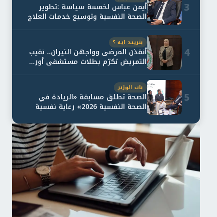
3
أيمن عباس لخمسة سياسة :تطوير
الصحة النفسية وتوسيع خدمات العلاج
و...
بتريند ايه ؟
4
أنقذن المرضى وواجهن النيران.. نقيب
التمريض تكرّم بطلات مستشفى أور...
باب الوزير
5
الصحة تطلق مسابقة «الريادة في
الصحة النفسية 2026» رعاية نفسية
اف...