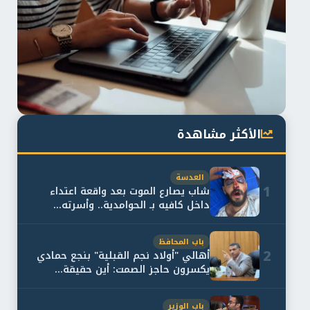
الأكثر مشاهدة
العدسة
1
شاب يصارع الموت بعد واقعة اعتداء
داخل كافيه بـ الحوامدية.. وأسرته...
باب المحافظ
2
أهالي "أولاد نجم القبلية" بنجع حمادي
يكسرون حاجز الصمت: أين حقيقة...
باب الوزير