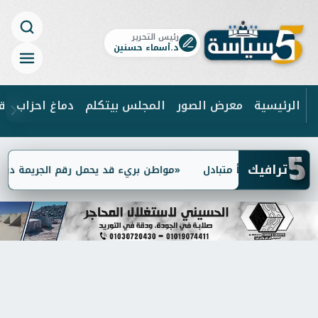
رئيس التحرير
د.أسماء حسنين
الرئيسية
معرض الصور
المجلس بيتكلم
دماغ احزاب
ق
5
ابحث
ترافيك
طعم: الخطأ متبادل
«مواطن بريء قد يحمل رقم الجريمة دون أن ي