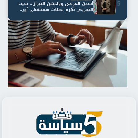
5
أنقذن المرضى وواجهن النيران.. نقيب
التمريض تكرّم بطلات مستشفى أور...