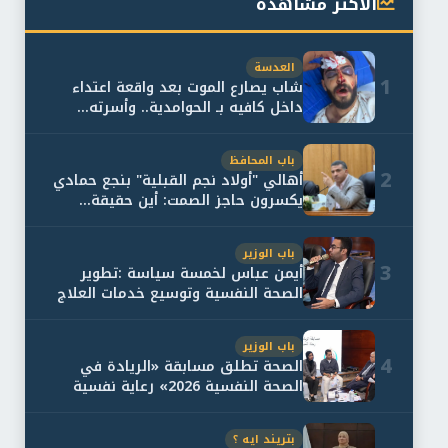
الأكثر مشاهدة
العدسة
1
شاب يصارع الموت بعد واقعة اعتداء
داخل كافيه بـ الحوامدية.. وأسرته...
باب المحافظ
2
أهالي "أولاد نجم القبلية" بنجع حمادي
يكسرون حاجز الصمت: أين حقيقة...
باب الوزير
3
أيمن عباس لخمسة سياسة :تطوير
الصحة النفسية وتوسيع خدمات العلاج
و...
باب الوزير
4
الصحة تطلق مسابقة «الريادة في
الصحة النفسية 2026» رعاية نفسية
اف...
بتريند ايه ؟