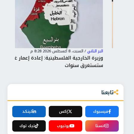
البر التاني
/
السبت، 8 أغسطس 2026 8:28 م
البر 
وزيرة الخارجية الفلسطينية: إعادة إعمار غزة
إسب
ستستغرق سنوات
إيط
تابعنا
فيسبوك
إكس
لينكد
انستا
يوتيوب
تيك توك