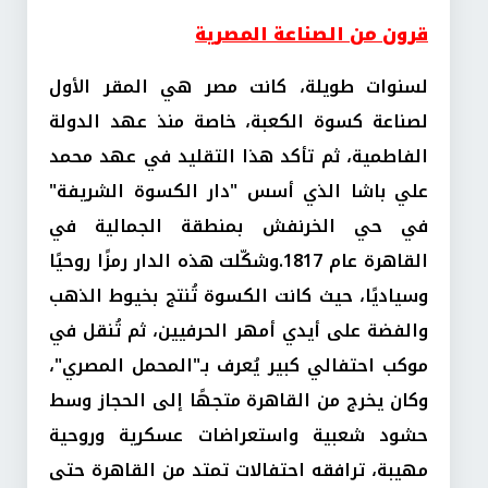
قرون من الصناعة المصرية
لسنوات طويلة، كانت مصر هي المقر الأول
لصناعة كسوة الكعبة، خاصة منذ عهد الدولة
الفاطمية، ثم تأكد هذا التقليد في عهد محمد
علي باشا الذي أسس "دار الكسوة الشريفة"
في حي الخرنفش بمنطقة الجمالية في
القاهرة عام 1817.وشكّلت هذه الدار رمزًا روحيًا
وسياديًا، حيث كانت الكسوة تُنتج بخيوط الذهب
والفضة على أيدي أمهر الحرفيين، ثم تُنقل في
موكب احتفالي كبير يُعرف بـ"المحمل المصري"،
وكان يخرج من القاهرة متجهًا إلى الحجاز وسط
حشود شعبية واستعراضات عسكرية وروحية
مهيبة، ترافقه احتفالات تمتد من القاهرة حتى