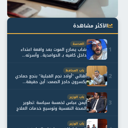
الأكثر مشاهدة
العدسة
1
شاب يصارع الموت بعد واقعة اعتداء
داخل كافيه بـ الحوامدية.. وأسرته...
باب المحافظ
2
أهالي "أولاد نجم القبلية" بنجع حمادي
يكسرون حاجز الصمت: أين حقيقة...
باب الوزير
3
أيمن عباس لخمسة سياسة :تطوير
الصحة النفسية وتوسيع خدمات العلاج
و...
باب الوزير