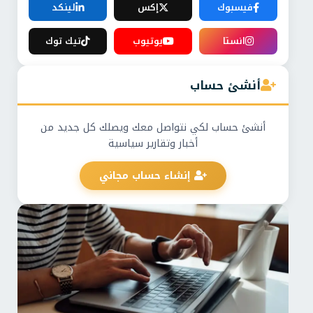
فيسبوك
إكس
لينكد
انستا
يوتيوب
تيك توك
أنشئ حساب
أنشئ حساب لكي نتواصل معك ويصلك كل جديد من
أخبار وتقارير سياسية
إنشاء حساب مجاني