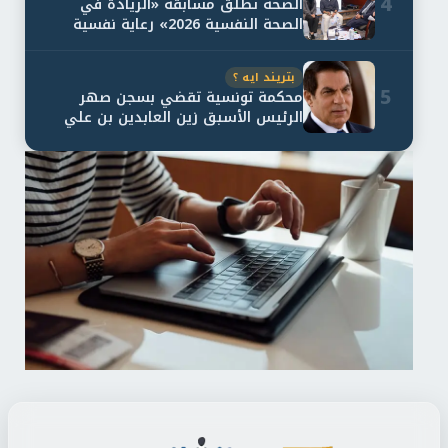
4
الصحة تطلق مسابقة «الريادة في
الصحة النفسية 2026» رعاية نفسية
اف...
بتريند ايه ؟
5
محكمة تونسية تقضي بسجن صهر
الرئيس الأسبق زين العابدين بن علي
لمدة...