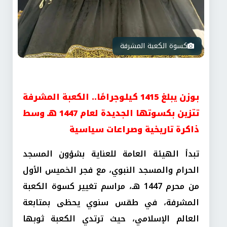
كسوة الكعبة المشرفة
بوزن يبلغ 1415 كيلوجرامًا.. الكعبة المشرفة
تتزين بكسوتها الجديدة لعام 1447 هـ وسط
ذاكرة تاريخية وصراعات سياسية
تبدأ الهيئة العامة للعناية بشؤون المسجد
الحرام والمسجد النبوي، مع فجر الخميس الأول
من محرم 1447 هـ، مراسم تغيير كسوة الكعبة
المشرفة، في طقس سنوي يحظى بمتابعة
العالم الإسلامي، حيث ترتدي الكعبة ثوبها