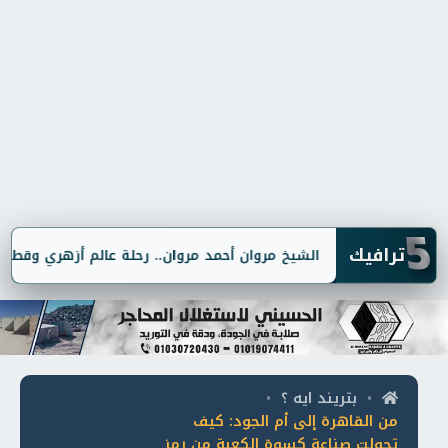
5
ترافيك
 جريمة
الشيخ مروان أحمد مروان.. رحلة عالم أزهري وقطب "خلوتي" ج
بتريند ايه ؟
•
•
من القاهرة إلى أم الجود: كيف
تحولت صناعة كسوة الكعبة من رمز