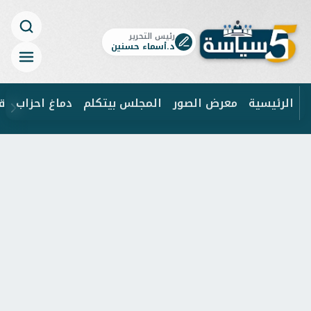
رئيس التحرير
د.أسماء حسنين
الرئيسية
معرض الصور
المجلس بيتكلم
دماغ احزاب
ق
ابحث