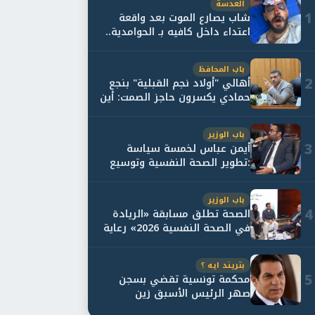
العدسة
1
شاب يصارع الموت بعد واقعة
اعتداء داخل كافيه بـ الحوامدية..
وأسرته...
باب المحافظ
2
أهالي "أولاد نجم القبلية" بنجع
حمادي يكسرون حاجز الصمت: أين
حقيقة...
باب الوزير
3
أيمن عباس لخمسة سياسة
:تطوير الصحة النفسية وتوسيع
خدمات العلاج و...
باب الوزير
4
الصحة تطلق مسابقة «الريادة
في الصحة النفسية 2026» رعاية
نفسية اف...
بتريند ايه ؟
5
محكمة تونسية تقضي بسجن
صهر الرئيس الأسبق زين
العابدين بن علي لمدة...