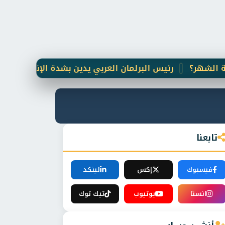
رئيس البرلمان العربي يدين بشدة الإنفجار الإرهابي ا
تابعنا
فيسبوك
إكس
لينكد
انستا
يوتيوب
تيك توك