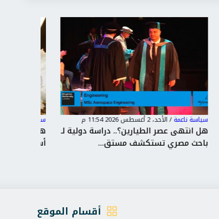
سياسة ناعمة
/
الأحد، 2 أغسطس 2026 11:23 ص
سياسة ناع
ة لـ
هيفاء وهبي تشعل رأس الحكمة..حفل
في دورته
أسطوري كامل العدد بافتتاح “سع...
بخبرة ه
أقسام الموقع