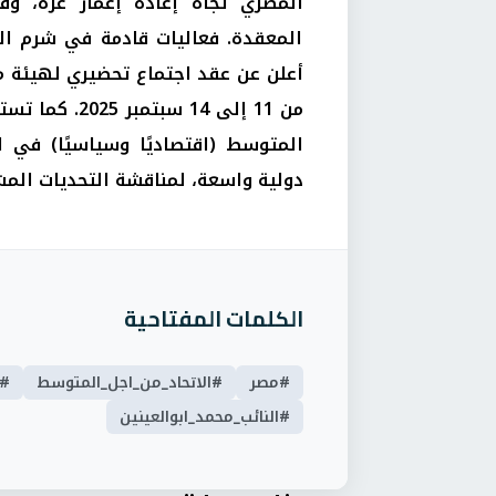
المصري تجاه إعادة إعمار غزة، وقي
المعقدة. فعاليات قادمة في شرم الش
أعلن عن عقد اجتماع تحضيري لهيئة م
من 11 إلى 14 س
دولية واسعة، لمناقشة التحديات المشت
الكلمات المفتاحية
#مصر
#الاتحاد_من_اجل_المتوسط
#ا
#النائب_محمد_ابوالعينين