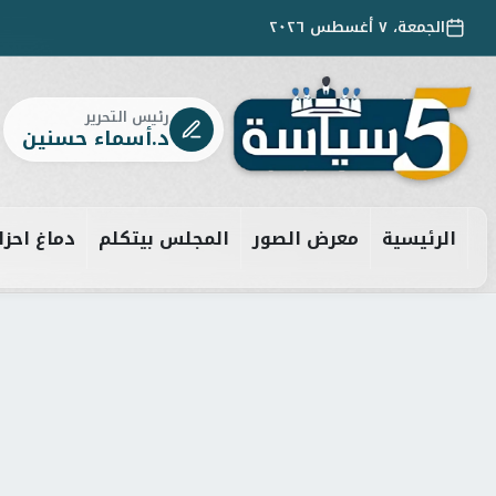
الجمعة، ٧ أغسطس ٢٠٢٦
رئيس التحرير
د.أسماء حسنين
الرئيسية
معرض الصور
المجلس بيتكلم
دماغ احزا