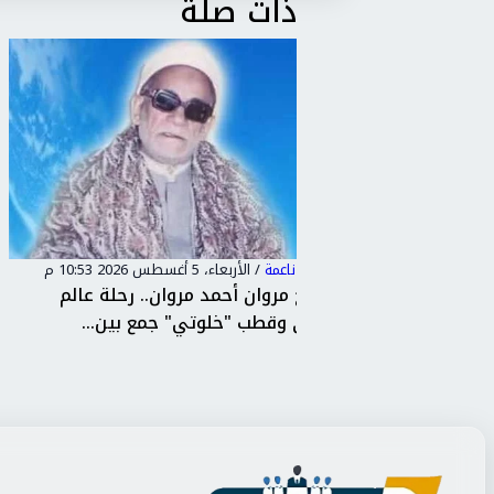
ذات صلة
سياسة ناعمة
/
الأحد، 2 أغسطس 2026 11:54 م
ن.. رحلة عالم
هل انتهى عصر الطيارين؟.. دراسة دولي
جمع بين...
باحث مصري تستكشف مستق...