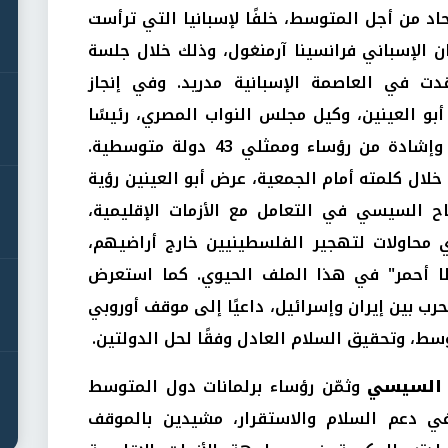
اد من أجل المتوسط، خلفًا لإسبانيا التي ترأست
ان الإسباني فرانسينا آرمنغول، وذلك خلال جلسة
ُقدت في العاصمة الإسبانية مدريد. وفي إنجاز
أبو العينين، وكيل مجلس النواب المصري، رئيسًا
للبرلمان بالإجماع، وسط تصفيق حار وإشادة من رؤساء وممثلي 43 دولة متوسطية.
 خلال كلمته أمام الجمعية، عرض أبو العينين رؤية
اح السيسي في التعامل مع الأزمات الإقليمية،
محاولات لتهجير الفلسطينيين خارج أراضيهم،
ا أحمر" في هذا الملف الحيوي. كما استعرض
ب بين إيران وإسرائيل، داعيًا إلى موقف أوروبي
سط، وتحقيق السلام العادل وفقًا لحل الدولتين.
 السيسي
وثمّن رؤساء برلمانات دول المتوسط
ي دعم السلام والاستقرار، مشيدين بالموقف