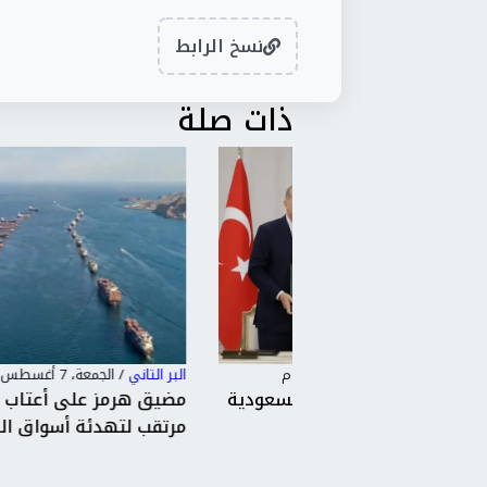
نسخ الرابط
ذات صلة
البر التاني
/
الجمعة، 7 أغسطس 2026 7:48 م
ن تركيا والسعودية
مضيق هرمز على أعتاب الانفراج.. اتفا
ن...
مرتقب لتهدئة أسواق النفط