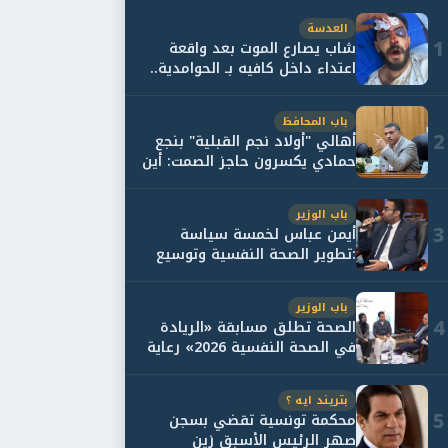
العدسة
1
شاب يصارع الموت بعد واقعة
اعتداء داخل كافيه بـ الحوامدية..
وأسرته...
باب المحافظ
2
أهالي "أولاد نجم القبلية" بنجع
حمادي يكسرون حاجز الصمت: أين
حقيقة...
باب الوزير
3
أيمن عباس لخمسة سياسة
:تطوير الصحة النفسية وتوسيع
خدمات العلاج و...
باب الوزير
4
الصحة تطلق مسابقة «الريادة
في الصحة النفسية 2026» رعاية
نفسية اف...
بتريند ايه ؟
5
محكمة تونسية تقضي بسجن
صهر الرئيس الأسبق زين