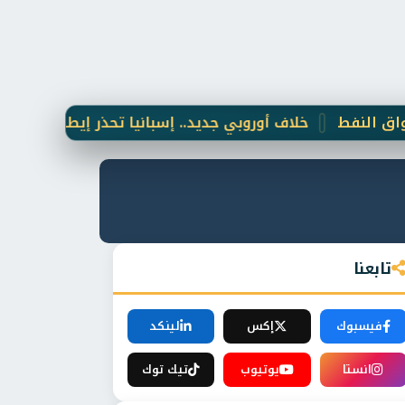
ط
خلاف أوروبي جديد.. إسبانيا تحذر إيطاليا بسبب أزمة ال
تابعنا
فيسبوك
إكس
لينكد
انستا
يوتيوب
تيك توك