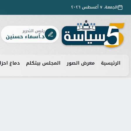
الجمعة، ٧ أغسطس ٢٠٢٦
رئيس التحرير
د.أسماء حسنين
الرئيسية
معرض الصور
المجلس بيتكلم
دماغ احزا