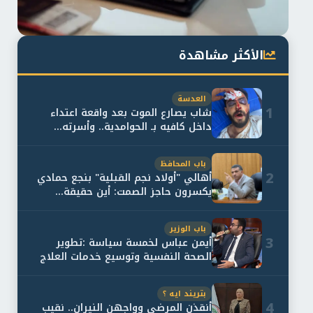
الأكثر مشاهدة
العدسة
1
شاب يصارع الموت بعد واقعة اعتداء
داخل كافيه بـ الحوامدية.. وأسرته...
باب المحافظ
2
أهالي "أولاد نجم القبلية" بنجع حمادي
يكسرون حاجز الصمت: أين حقيقة...
باب الوزير
3
أيمن عباس لخمسة سياسة :تطوير
الصحة النفسية وتوسيع خدمات العلاج
و...
بتريند ايه ؟
4
أنقذن المرضى وواجهن النيران.. نقيب