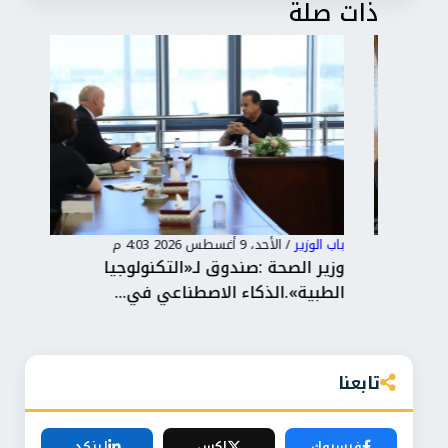
ذات صلة
باب الوزير
/
الأحد، 9 أغسطس 2026 4:03 م
باب 
ثمار
وزير الصحة :صندوق لـ«التكنولوجيا
جوه
الطبية».الذكاء الاصطناعي في...
المنت
تابعنا
فيسبوك
إكس
لينكد