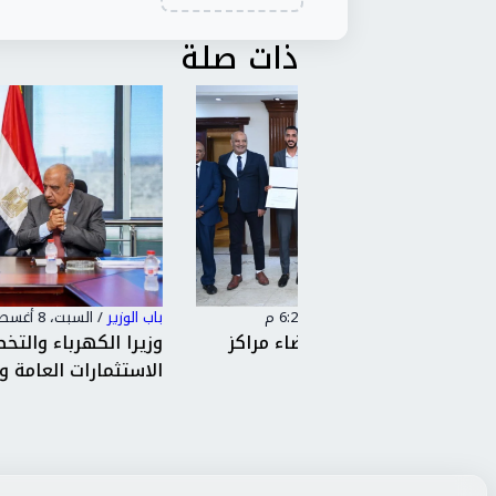
ذات صلة
باب الوزير
/
السبت، 8 أغسطس 2026 2:06 م
امة أعضاء مراكز
وزيرا الكهرباء والتخطيط يبحثان خطة
ضية...
الاستثمارات العامة وتمويل...