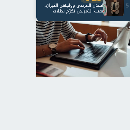
5
أنقذن المرضى وواجهن النيران..
نقيب التمريض تكرّم بطلات
مستشفى أور...