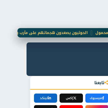
الحوثيون يصعدون هجماتهم على مأرب والجيش اليمني يرد ع
تابعنا
فيسبوك
إكس
لينكد