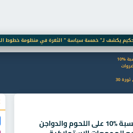
يكشف لـ" خمسة سياسة " الثغرة في منظومة خطوط المحمول
وزير التموين: تخفيضات بنسبة %10
ضروات
الاستهلاكية بمناسبة ذكرى ثورة 30
وزير التموين: تخفيضات بنسبة %10 على اللحوم والدواجن