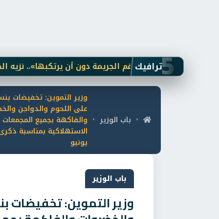
5
ترافيك
يء قد يحمل رقم الجريمة دون أن يرتكبها».. نزيه الحكيم 
على اللحوم والدواجن والخ
باب الوزير
والفاكهة بجميع المجمعات
•
•
يونيو
باب الوزير