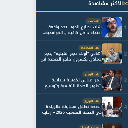
الأكثر مشاهدة
العدسة
1
شاب يصارع الموت بعد واقعة
اعتداء داخل كافيه بـ الحوامدية..
وأسرته...
باب المحافظ
2
أهالي "أولاد نجم القبلية" بنجع
حمادي يكسرون حاجز الصمت: أين
حقيقة...
باب الوزير
3
أيمن عباس لخمسة سياسة
:تطوير الصحة النفسية وتوسيع
خدمات العلاج و...
باب الوزير
4
الصحة تطلق مسابقة «الريادة
في الصحة النفسية 2026» رعاية
نفسية اف...
بتريند ايه ؟