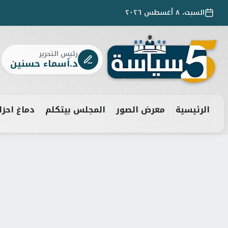
السبت، ٨ أغسطس ٢٠٢٦
رئيس التحرير
د.أسماء حسنين
الرئيسية
معرض الصور
المجلس بيتكلم
دماغ احزا