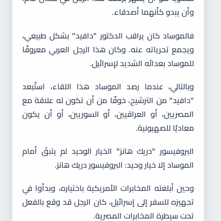
وأن يبدو كأنهما أصدقاء.
فالموساد كان يراقب الدكتور "دافيد" بشكل طبيعي،
ويجمع تحرياته عنه. وكان هذا الرجل العربي معروفًا
للموساد بعدائه الشديد لإسرائيل.
وبالتالي، عندما رصد الموساد هذا اللقاء، استُبعد
"دافيد" من الترشيح، خوفًا من أن تكون له علاقة مع
المصريين، أو العراقيين، أو السوريين، أو أن يكون
معاديًا للصهيونية.
البروفيسور "دريك هانز" الخيار الوحيد لم يتبقَ أمام
الموساد إلا خيار وحيد: البروفيسور دريك هانز.
وحين أبلغته المخابرات الأمريكية باختياره، وبدأوا في
تجهيزه للسفر إلى إسرائيل، كان الرجل قد وقع بالفعل
تحت سيطرة المخابرات المصرية.