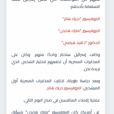
الاستعانة بأحدهم:
البروفيسور "دريك هانز"
البروفيسور "مارك هايدن"
الدكتور "دافيد هيلسن"
وكانت إسرائيل ستختار واحدًا منهم. وكان على
المخابرات المصرية أن تدفعهم لاختيار الشخص الذي
نريده نحن.
وبعد دراسة طويلة، اختارت المخابرات المصرية أول
المرشحين:
البروفيسور دريك هانز
.
عملية إقصاء المنافسين في صباح اليوم التالي،
في أمريكا، كان البروفيسور "مارك هايدن" يتسوّق