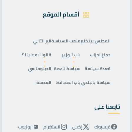
أقسام الموقع
المجلس بيتكلم
ملعب السياسة
البر التاني
دماغ احزاب
باب الوزير
قالوا ايه علينا ؟
قعدة سياسة
سياسة ناعمة
الدبلوماسي
سياسة بالبلدي
باب المحافظ
العدسة
تابعنا على
فيسبوك
إكس
انستغرام
يوتيوب