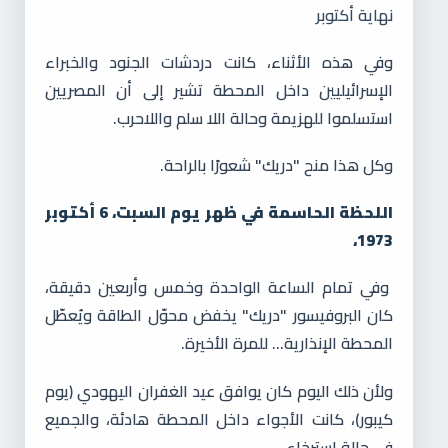
نهاية أكتوبر
وفي هذه الأثناء، كانت دردشات الجنود والخبراء
الإسرائيليين داخل المحطة تشير إلى أن المصريين
استسلموا للهزيمة وحالة اللا سلم واللاحرب.
وكل هذا منح "دريك" شعورًا بالراحة.
اللحظة الحاسمة في ظهر يوم السبت، 6 أكتوبر
1973،
وفي تمام الساعة الواحدة وخمس وأربعين دقيقة،
كان البروفيسور "دريك" يخفض محوّل الطاقة ويُعطّل
المحطة الإنذارية... للمرة الأخيرة.
ولأن ذلك اليوم كان يوافق عيد الغفران اليهودي (يوم
كيبور)، كانت الأجواء داخل المحطة هادئة، والجميع
في حالة استرخاء.