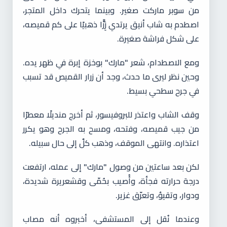
من سوبر ماركت صغير. وبينما يتحرك داخل المتجر،
اصطدم به شاب أنيق يرتدي زِرًّا ذهبيًا على كم قميصه،
على شكل فراشة صغيرة.
ومع الاصطدام، شعر "مارك" بوخزة إبرة في ظهر يده.
وحين نظر ليرى ما حدث، وجد أن زرار القميص قد تسبب
في جرح سطحي بسيط.
وقف الشاب واعتذر للبروفيسور، ثم أخرج منديلًا معطرًا
من جيب قميصه، وفتحه، ومسح به الجرح وهو يكرر
اعتذاره. وانتهى الموقف، وذهب كلٌ إلى حال سبيله.
لكن بعد ساعتين من وصول "مارك" إلى عمله، ارتفعت
درجة حرارته فجأة، وأُصيب بحُمّى وقشعريرة شديدة،
ودوار، وتقيؤ، وتعرّق غزير.
وعندما نُقل إلى المستشفى، أخبروه أنه مصاب