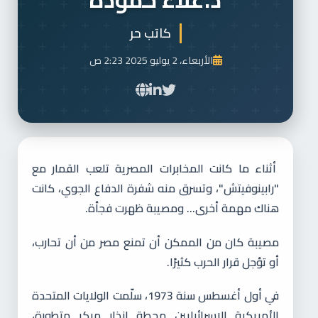
كاتب حر
الأربعاء، 2 يوليو 2025 2:23 ص
أثناء ما كانت المخابرات المصرية تلعب القمار مع
"رابينوفيتش"، وتسرق منه شفرة الدفاع الجوي، كانت
هناك مهمة أخرى... ومصيبة ظهرت فجأة.
مصيبة كان من الممكن أن تمنع مصر من أن تحارب،
أو تؤجل قرار الحرب كثيرًا.
في أول أغسطس سنة 1973، سلّمت الولايات المتحدة
الأمريكية للإسرائيليين محطة إنذار مبكر متطورة،