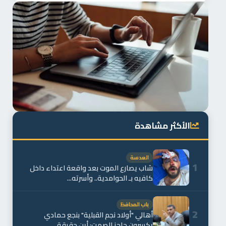
الأكثر مشاهدة
العدسة
1
شاب يصارع الموت بعد واقعة اعتداء داخل
كافيه بـ الحوامدية.. وأسرته...
باب المحافظ
2
أهالي "أولاد نجم القبلية" بنجع حمادي
يكسرون حاجز الصمت: أين حقيقة...