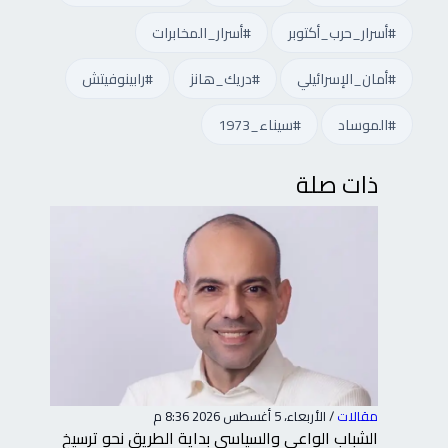
#أسرار_حرب_أكتوبر
#أسرار_المخابرات
#أمان_الإسرائيلي
#دريك_هانز
#رابينوفيتش
#الموساد
#سيناء_1973
ذات صلة
مقالات
/
الأربعاء، 5 أغسطس 2026 8:36 م
مقا
رية
الشباب الواعي والسياسي بداية الطريق نحو ترسيخ
الل