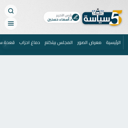
رئيس التحرير
د.أسماء حسنين
الرئيسية
معرض الصور
المجلس بيتكلم
دماغ احزاب
قعدة س
ابحث