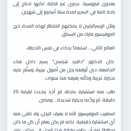
بعدوى فيروسية. عدوى غير قاتلة، لكنها تحتاج إلى
راحة تامة في السرير لمدة ستة أسابيع إلى شهرين.
ولأن الإسرائيليين لا يمكنهم الانتظار لهذه المدة، خرج
البروفيسور مارك من السباق.
العالم الثاني... استبعادٌ بذكاء في نفس اللحظة،
كان الدكتور "دافيد هيلسن" يسير داخل فناء
الجامعة، حين أوقفه رجل من أصول عربية، وسلّم عليه
بحرارة غريبة وكأنه يعرفه منذ سنوات.
طلب منه استشارة عاجلة، ثم أخذ يتحدث لقرابة 20
دقيقة، ثم ودّعه بحرارة شديدة... ومضى.
استغرب البروفيسور؛ لأنه لا يعرف الرجل، ولا تلقى منه
أي استشارة حقيقية. لكنه لم يكن يعلم أن كل ما كان
مطلوبًا هو أن يظهر برفقة هذا الرجل في مكان عام،