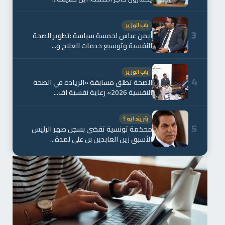
باب الوزير
3
أيمن عباس لخمسة سياسة :تطوير الصحة
النفسية وتوسيع خدمات العلاج و...
باب الوزير
4
الصحة تطلق مسابقة «الريادة في الصحة
النفسية 2026» رعاية نفسية اف...
بتريند ايه ؟
5
محكمة تونسية تقضي بسجن صهر الرئيس
الأسبق زين العابدين بن علي لمدة...