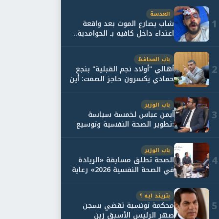
العدسة
1
شاب يصارع الموت بعد واقعة
اعتداء داخل كافيه بـ الحوامدية..
وأسرته...
باب المحافظ
2
أهالي "أولاد نجم القبلية" بنجع
حمادي يكسرون حاجز الصمت: أين
حقيقة...
باب الوزير
3
أيمن عباس لخمسة سياسة
:تطوير الصحة النفسية وتوسيع
خدمات العلاج و...
باب الوزير
4
الصحة تطلق مسابقة «الريادة
في الصحة النفسية 2026» رعاية
نفسية اف...
بتريند ايه ؟
5
محكمة تونسية تقضي بسجن
صهر الرئيس الأسبق زين