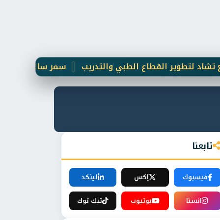
طوير القطاع الطبي والتدريب
سمر سالم تطالب بإقرار قان
تابعنا
فيسبوك
إكس
لينكد
انستا
يوتيوب
تيك توك