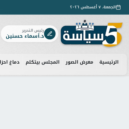
الجمعة، ٧ أغسطس ٢٠٢٦
رئيس التحرير
د.أسماء حسنين
الرئيسية
معرض الصور
المجلس بيتكلم
دماغ احزا