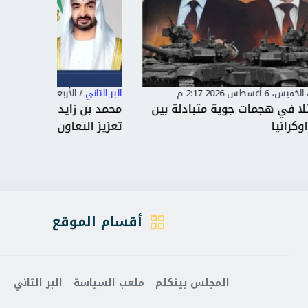
البر التاني
/
الأربعاء، 5 أغسطس 2026 11:47 م
البر التاني
ين
محمد بن زايد ورئيس وزراء كندا.. يبحثان
إندونيس
تعزيز التعاون الاقتصاد...
غزة وتطا
أقسام الموقع
المجلس بيتكلم
ملعب السياسة
البر التاني