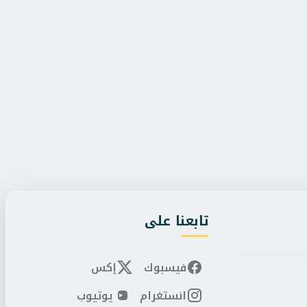
/
الأربعاء، 5 أغسطس 2026 11:25 م
البر التاني
/
الأربعاء، 5 أغسطس 2026 11:22 م
يا تدين الهجمات الإسرائيلية على
الخرابشة: دعم الوصاية ا
لب بوقفها فورً...
حماية القدس ويصون الم
تابعنا على
فيسبوك
إكس
انستغرام
يوتيوب