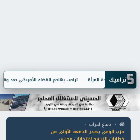
5
ترافيك
ن مبادرة صحة المرأة
ترامب يهاجم القضاء الأمريكي بعد وقف مشر
دماغ احزاب
•
•
حزب الوعي يصدر الدفعة الأولى من
خطابات الترشح لانتخابات مجلس