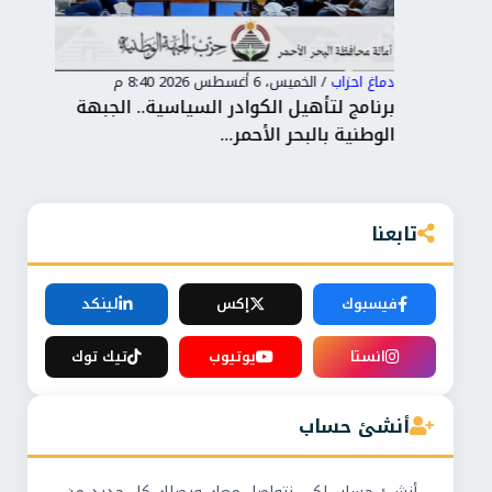
دماغ احزاب
/
الخميس، 6 أغسطس 2026 8:40 م
دماغ
كاء
برنامج لتأهيل الكوادر السياسية.. الجبهة
حما
الوطنية بالبحر الأحمر...
الش
تابعنا
فيسبوك
إكس
لينكد
انستا
يوتيوب
تيك توك
أنشئ حساب