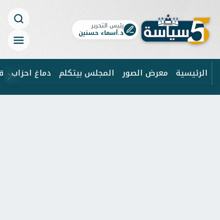
رئيس التحرير
د.أسماء حسنين
الرئيسية
معرض الصور
المجلس بيتكلم
دماغ احزاب
ق
ابحث