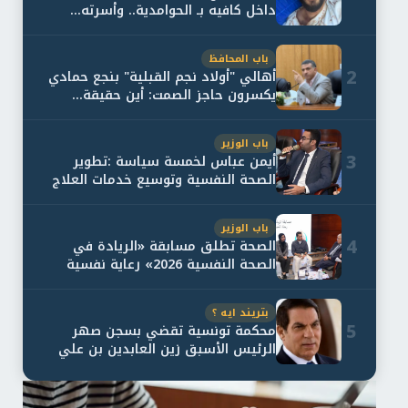
داخل كافيه بـ الحوامدية.. وأسرته...
باب المحافظ
2
أهالي "أولاد نجم القبلية" بنجع حمادي
يكسرون حاجز الصمت: أين حقيقة...
باب الوزير
3
أيمن عباس لخمسة سياسة :تطوير
الصحة النفسية وتوسيع خدمات العلاج
و...
باب الوزير
4
الصحة تطلق مسابقة «الريادة في
الصحة النفسية 2026» رعاية نفسية
اف...
بتريند ايه ؟
5
محكمة تونسية تقضي بسجن صهر
الرئيس الأسبق زين العابدين بن علي
لمدة...