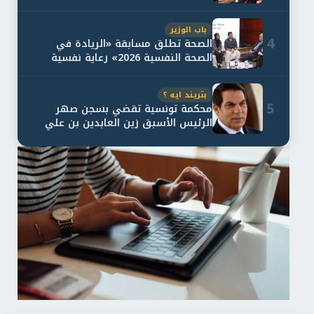
و...
باب الوزير
4
الصحة تطلق مسابقة «الريادة في
الصحة النفسية 2026» رعاية نفسية
اف...
بتريند ايه ؟
5
محكمة تونسية تقضي بسجن صهر
الرئيس الأسبق زين العابدين بن علي
لمدة...