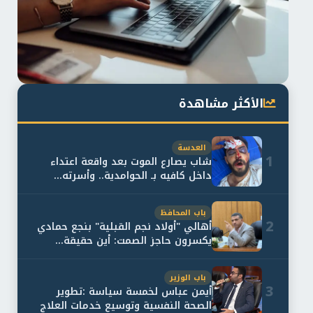
الأكثر مشاهدة
العدسة
1
شاب يصارع الموت بعد واقعة اعتداء
داخل كافيه بـ الحوامدية.. وأسرته...
باب المحافظ
2
أهالي "أولاد نجم القبلية" بنجع حمادي
يكسرون حاجز الصمت: أين حقيقة...
باب الوزير
3
أيمن عباس لخمسة سياسة :تطوير
الصحة النفسية وتوسيع خدمات العلاج