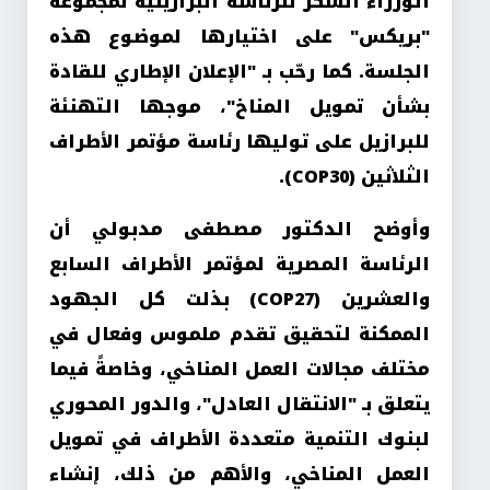
الوزراء الشكر للرئاسة البرازيلية لمجموعة
"بريكس" على اختيارها لموضوع هذه
الجلسة. كما رحّب بـ "الإعلان الإطاري للقادة
بشأن تمويل المناخ"، موجها التهنئة
للبرازيل على توليها رئاسة مؤتمر الأطراف
الثلاثين
(COP30).
وأوضح الدكتور مصطفى مدبولي أن
الرئاسة المصرية لمؤتمر الأطراف السابع
والعشرين
(COP27)
بذلت كل الجهود
الممكنة لتحقيق تقدم ملموس وفعال في
مختلف مجالات العمل المناخي، وخاصةً فيما
يتعلق بـ "الانتقال العادل"، والدور المحوري
لبنوك التنمية متعددة الأطراف في تمويل
العمل المناخي، والأهم من ذلك، إنشاء