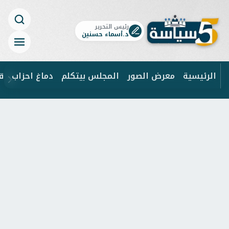
رئيس التحرير
د.أسماء حسنين
الرئيسية
معرض الصور
المجلس بيتكلم
دماغ احزاب
ق
ابحث