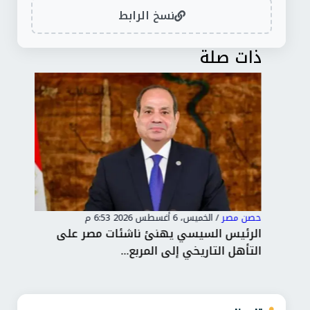
نسخ الرابط
ذات صلة
حصن مصر
/
الخميس، 6 أغسطس 2026 6:53 م
حصن
ت
الرئيس السيسي يهنئ ناشئات مصر على
«تن
التأهل التاريخي إلى المربع...
«أرق