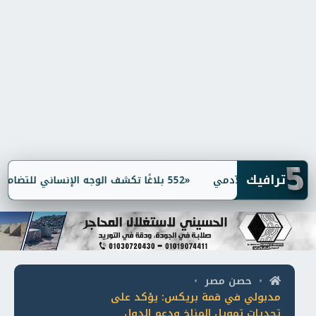
5
ترافيك
«552 بلاغًا تكشف الوجه الإنساني للتضامن.. إنقاذ مسنين ولمّ شمل أسر
حصن مصر
•
•
مدبولي في قمة بريكس: يؤكد على
تحديات تمويل المناخ ودعم الدول