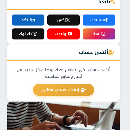
تابعنا
فيسبوك
إكس
لينكد
انستا
يوتيوب
تيك توك
أنشئ حساب
أنشئ حساب لكي نتواصل معك ويصلك كل جديد من
أخبار وتقارير سياسية
إنشاء حساب مجاني