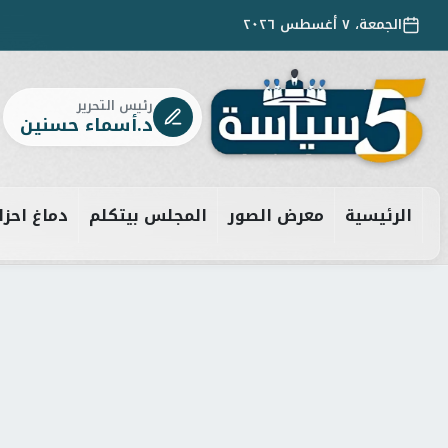
الجمعة، ٧ أغسطس ٢٠٢٦
رئيس التحرير
د.أسماء حسنين
الرئيسية
معرض الصور
المجلس بيتكلم
دماغ احزا