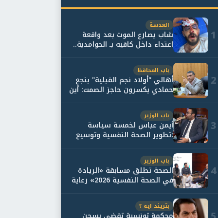
العدسة
1
شاب يصارع الموت بعد واقعة
اعتداء داخل كافيه بـ الحوامدية..
وأسرته...
باب المحافظ
2
أهالي "أولاد نجم القبلية" بنجع
حمادي يكسرون حاجز الصمت: أين
حقيقة...
باب الوزير
3
أيمن عباس لخمسة سياسة
:تطوير الصحة النفسية وتوسيع
خدمات العلاج و...
باب الوزير
4
الصحة تطلق مسابقة «الريادة
في الصحة النفسية 2026» رعاية
نفسية اف...
بتريند ايه ؟
5
محكمة تونسية تقضي بسجن