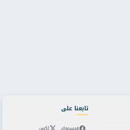
/
الجمعة، 7 أغسطس 2026 12:37 م
باب الوزير
/
الجمعة، 7 أغسطس 2026 11:54 ص
مدرسة مجانًا.. التضامن تطلق
وزير الصحة يوقع مذكرة 
دعم الطلاب قبل الد...
لتطوير القطاع الطبي والت
تابعنا على
فيسبوك
إكس