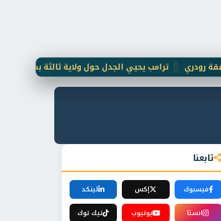
ي
ترامب يحيي الجدل حول ولاية ثالثة بمنشورات مثيرة وصو
تابعنا
فيسبوك
إكس
لينكد
انستا
يوتيوب
تيك توك