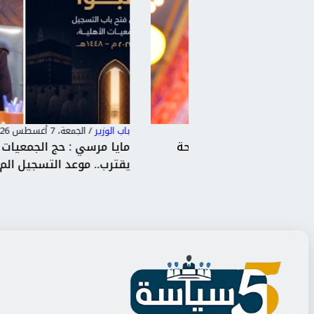
باب الوزير
/
الجمعة، 7 أغسطس 2026 12:51 م
ليد يكتبن صفحة
مايا مرسي : حج الجمعيات 
ضة المص...
يقترب.. موعد التسجيل الم...